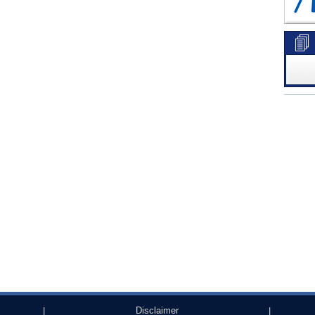
Disclaimer
|
|