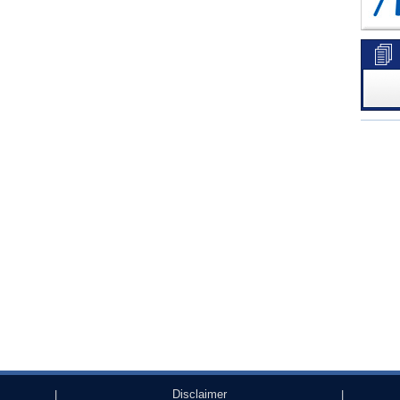
Disclaimer
|
|