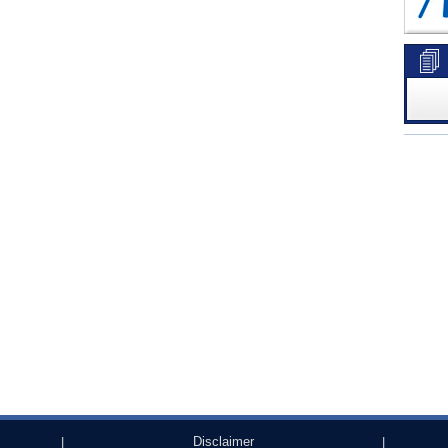
Disclaimer
|
|