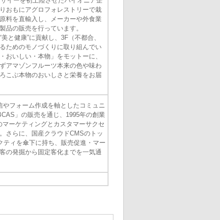
アサイーを初上陸させたパイオニア企
りおもにアグロフォレストリーで栽
原料を直輸入し、メーカーや外食業
製品の販売を行っています。
美と健康”に貢献し、3F（不都合、
るためのモノづくりに取り組んでい
・おいしい・本物」をモットーに、
ずアマゾンフルーツ本来の色や味わ
ろこぶ本物のおいしさと栄養をお届
配信やフォーム作成を軸としたコミュニ
CAS」の販売を通じ、1995年の創業
業のマーケティングとカスタマーサクセ
。さらに、国産クラウドCMSのトッ
ネクティを傘下に持ち、販売促進・マー
客の発掘から固定客化までを一気通