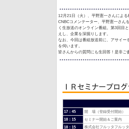
12月21日（火）、平野憲一さんによ
CNBCコメンテーター、平野憲一さ
く生放送のオンライン番組。第3回目と
えし、企業を深掘りします。
なお、今回は番組放送前に、アサイーを
を伺います。
皆さんからの質問にも生回答！是非ご
17：45
開 場（登録受付開始）
18：15
セミナー開始＆ご案内
株式会社フルッタフルッ
18：15