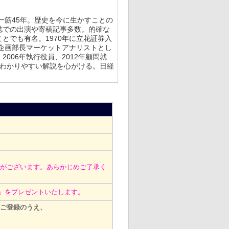
筋45年。歴史を今に生かすことの
誌での出演や寄稿記事多数。的確な
とでも有名。1970年に立花証券入
報企画部長マーケットアナリストとし
006年執行役員、2012年顧問就
でわかりやすい解説を心がける。日経
がございます。あらかじめご了承く
券」をプレゼントいたします。
ご登録のうえ、