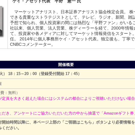
ケイ・アセット代表 平野 憲一 氏
マーケットアナリスト、日本証券アナリスト協会検定会員。 株一
できる貴重なストラテジストとして、テレビ、ラジオ、新聞、雑
予想で知られ、個人投資家の間には熱烈な「平野ファン」がいるこ
社以来、個人営業、法人営業、株ディーラーを経て、2000年情
て、投資家や各メディアに対してマーケット情報発信をスタート。2
任。 2014年に個人事務所ケイ・アセット代表。独立後も、丁寧
CNBCコメンテーター。
開催概要
（火） 18：15～20：00（登録受付開始 17：45）
催
加費：無料）
が定員を大きく超えた場合にはシステムの都合によりご視聴いただけない場合
ただき、アンケートにご協力いただいた方の中から抽選で「Amazonギフト
付開始時間以降に、本ページ上部の「ご視聴はこちら」ボタンより必要情報を
みください。