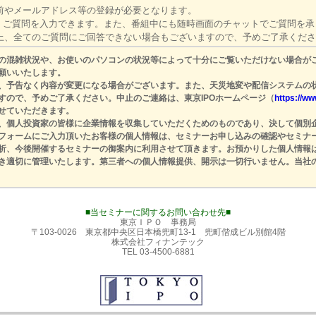
前やメールアドレス等の登録が必要となります。
、ご質問を入力できます。また、番組中にも随時画面のチャットでご質問を承
、全てのご質問にご回答できない場合もございますので、予めご了承くださ
の混雑状況や、お使いのパソコンの状況等によって十分にご覧いただけない場合が
願いいたします。
、予告なく内容が変更になる場合がございます。また、天災地変や配信システムの
すので、予めご了承ください。中止のご連絡は、東京IPOホームページ（
https://w
せていただきます。
、個人投資家の皆様に企業情報を収集していただくためのものであり、決して個別
フォームにご入力頂いたお客様の個人情報は、セミナーお申し込みの確認やセミナ
析、今後開催するセミナーの御案内に利用させて頂きます。お預かりした個人情報は
き適切に管理いたします。第三者への個人情報提供、開示は一切行いません。当社
■当セミナーに関するお問い合わせ先■
東京ＩＰＯ 事務局
〒103-0026 東京都中央区日本橋兜町13-1 兜町偕成ビル別館4階
株式会社フィナンテック
TEL 03-4500-6881