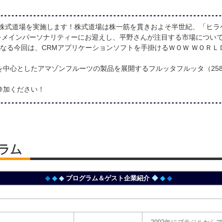
る株式道場を実施します！株式道場は株一筋を貫きおよそ半世紀、「ヒ
んをメインパーソナリティーにお迎えし、平野さんが注目する市場につい
なる今回は、CRMアプリケーションソフトを手掛けるＷＯＷ ＷＯＲＬＤ
中心としたアマゾンフルーツの製品を展開するフルッタフルッタ（25
参加ください！
◆
◆
◆
プログラム＆ゲスト企業紹介
◆
◆
◆
タ