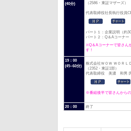
（2586・東証マザーズ）
(40分)
代表取締役社長執行役員C
パート１：企業説明（約3
パート２：Q＆Aコーナー
※Q＆Aコーナーで皆さん
す！
19：00
株式会社ＷＯＷ ＷＯＲＬ
(45~60分)
（2352・東証1部）
代表取締役 美濃 和男 
※番組後半で皆さんから
20：00
終了