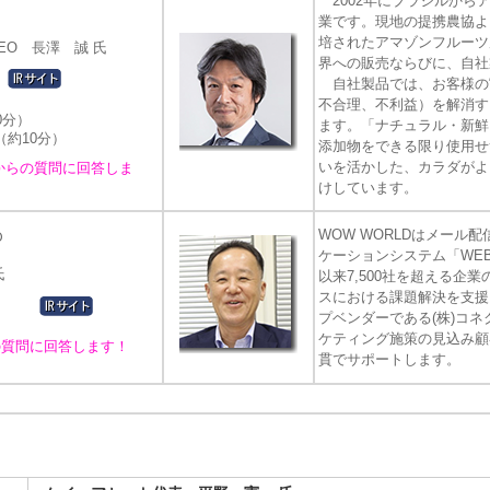
2002年にブラジルから
業です。現地の提携農協よ
培されたアマゾンフルーツ
EO 長澤 誠 氏
界への販売ならびに、自社
自社製品では、お客様の“
不合理、不利益）を解消す
0分）
ます。「ナチュラル・新鮮
（約10分）
添加物をできる限り使用せ
いを活かした、カラダがよ
からの質問に回答しま
けしています。
WOW WORLDはメール
Ｄ
ケーションシステム「WEB
氏
以来7,500社を超える企
スにおける課題解決を支援
プベンダーである(株)コ
ケティング施策の見込み顧
の質問に回答します！
貫でサポートします。