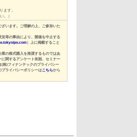
ります。
い。）
ございます。ご理解の上、ご参加いた
状況等の事由により、開催を中止する
ww.tokyoipo.com
）上に掲載すること
企業の株式購入を推奨するものではあ
ーに関するアンケート依頼、セミナー
(株)フィナンテックのプライバシー
のプライバシーポリシーは
こちら
から