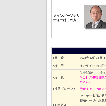
メインパーソナリ
ティーはこの方！
■日 時
2021年12月21日
■場 所
オンラインでの開
先着300名 （参
■定 員
※当日の視聴者数
ださい。
■抽選プレゼント
最後までご視聴い
セミナー当日の受
視聴ページへお進
■お申込＆