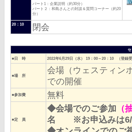
パート1：企業説明（約30分）
パート２：和島さんとの対談＆質問コーナー（約20
分）
20：10
閉会
セ
■日 時
2022年6月29日（水） 19：00～20：10 （登録
会場（ウェスティン
■場 所
での開催
無料
■参加費
◆会場でのご参加
（
名 ※お申込みは6/
■定 員
◆オンラインでのご視