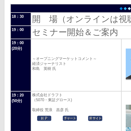
◆
◆
◆
18：30
開 場（オンラインは視
19：00
セミナー開始＆ご案内
19：00
(20分)
～オープニングマーケットコメント～
経済ジャーナリスト
和島 英樹 氏
株式会社ドラフト
19：20
（5070・東証グロース)
(50分)
取締役 荒浪 昌彦 氏