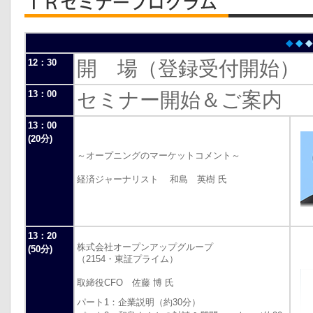
◆
◆
◆
12：30
開 場（登録受付開始）
13：00
セミナー開始＆ご案内
13：00
(20分)
～オープニングのマーケットコメント～
経済ジャーナリスト 和島 英樹 氏
13：20
株式会社オープンアップグループ
(50分)
（2154・東証プライム）
取締役CFO 佐藤 博 氏
パート1：企業説明（約30分）