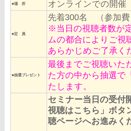
オンラインでの開催
■場 所
先着300名 （参加
※当日の視聴者数が
■定 員
ムの都合によりご視
あらかじめご了承く
最後までご視聴いた
た方の中から抽選で「
■抽選プレゼント
たします。
セミナー当日の受付
視聴はこちら」ボタ
聴ページへお進みく