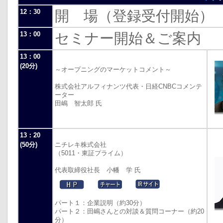
12：30
開 場（登録受付開始）
13：00
セミナー開始＆ご案内
13：00
(20分)
～オープニングのマーケットコメント～
株式会社アルフィナンツ代表・日経CNBCコメンテ
ーター
田嶋 智太郎 氏
13：20
(50分)
ニチレキ株式会社
（5011・東証プライム）
代表取締役社長 小幡 学 氏
パート１：企業説明（約30分）
パート２：田嶋さんとの対談＆質問コーナー（約20
分）