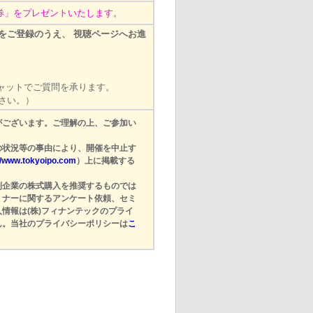
ト券」をプレゼントいたします。
をご登録のうえ、 視聴ページへお進
ャットでご質問を承ります。
さい。）
がございます。ご理解の上、ご参加い
の状況等の事由により、開催を中止す
//www.tokyoipo.com
）上に掲載する
別企業の株式購入を推奨するものでは
ミナーに関するアンケート依頼、セミ
情報は(株)フィナンテックのプライ
ん。当社のプライバシーポリシーは
こ