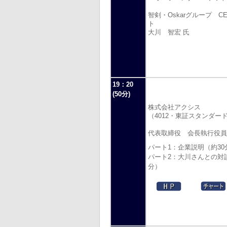
智剣・Oskarグループ C
ト
大川 智宏 氏
19：20
(50分)
株式会社アクシス
（4012・東証スタンダー
代表取締役 会長執行役員
パート1：企業説明（約30
パート2：大川さんとの対
分）