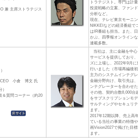
トラテジスト。専門は計量
投資戦略の立案、ファンド
EO 兼 主席ストラテジス
分析など。
現在、テレビ東京モーニン
NIKKEIなどの経済番組
はIR番組も担当。また、
かぶ、四季報オンラインな
連載多数。
当社は、主に金融を中心
サービスを提供しており、コ
ズに上場し、2022年9月
行いました（市場再編後初
ド）
主力のシステムインテグレ
金融分野向け、取引先は、
CEO 小倉 博文 氏
ンテグレーターを合わせた
分）
その他、契約台数8,000
談＆質問コーナー（約20
をサブスクリプションモデ
サルティングやセキュリテ
ます。
2017年12期以降、売上
ている当社の事業の特徴や
画Vision2027で掲げ
ます。