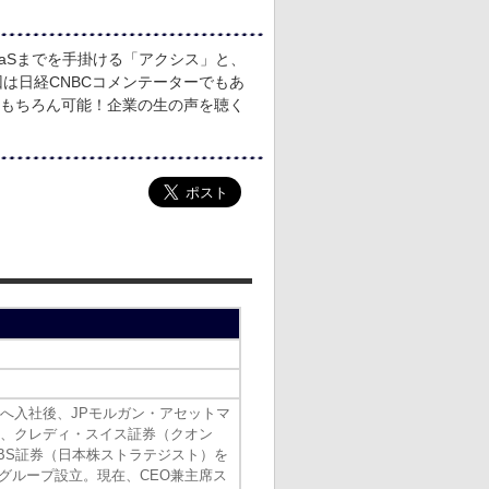
aaSまでを手掛ける「アクシス」と、
は日経CNBCコメンテーターでもあ
ももちろん可能！企業の生の声を聴く
所へ入社後、JPモルガン・アセットマ
、クレディ・スイス証券（クオン
BS証券（日本株ストラテジスト）を
arグループ設立。現在、CEO兼主席ス