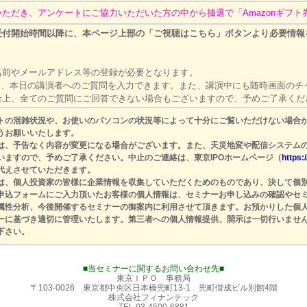
ただき、アンケートにご協力いただいた方の中から抽選で「Amazonギフ
受付開始時間以降に、本ページ上部の「ご視聴はこちら」ボタンより必要情報
名前やメールアドレス等の登録が必要となります。
に、本日の講演者へのご質問を入力できます。また、講演中にも随時画面のチ
上、全てのご質問にご回答できない場合もございますので、予めご了承くだ
トの混雑状況や、お使いのパソコンの状況等によって十分にご覧いただけない場合
うお願いいたします。
は、予告なく内容が変更になる場合がございます。また、天災地変や配信システム
いますので、予めご了承ください。中止のご連絡は、東京IPOホームページ（
https:
代えさせていただきます。
は、個人投資家の皆様に企業情報を収集していただくためのものであり、決して個
申込フォームにご入力頂いたお客様の個人情報は、セミナーお申し込みの確認やセ
属性分析、今後開催するセミナーの御案内に利用させて頂きます。お預かりした個人
ーに基づき適切に管理いたします。第三者への個人情報提供、開示は一切行いませ
下さい。
■当セミナーに関するお問い合わせ先■
東京ＩＰＯ 事務局
〒103-0026 東京都中央区日本橋兜町13-1 兜町偕成ビル別館4階
株式会社フィナンテック