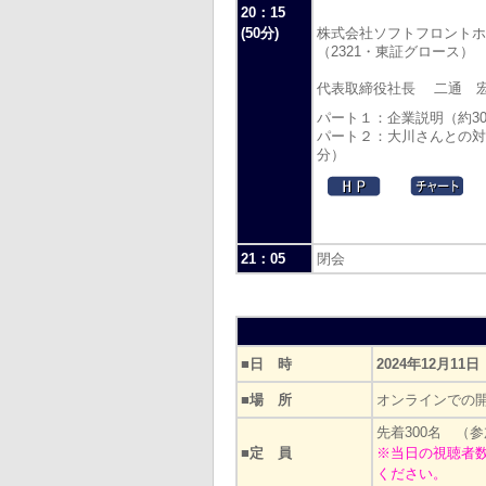
20：15
(50分)
株式会社ソフトフロントホ
（2321・東証グロース）
代表取締役社長 二通 宏
パート１：企業説明（約3
パート２：大川さんとの対
分）
21：05
閉会
■日 時
2024年12月11
■場 所
オンラインでの
先着300名 （
■定 員
※当日の視聴者
ください。