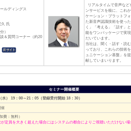
リアルタイムで音声などを
ールディングス
ンサービスを核に、これか
ケーション・プラットフォ
た新音声認識技術を使ったA
久 氏
く」「考える」「話す」と
0分）
能をワンパッケージで実現
談＆質問コーナー（約20
だいています。
当社は、聞く・話す・読む
っており、これらの技術を
ュニケーション基盤」を提
献していまいります。
セミナー開催概要
日（水） 19：00～21：05（登録受付開始 18：30）
開催
参加費：無料）
数が定員を大きく超えた場合にはシステムの都合によりご視聴いただけない場