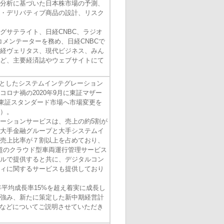
分析に基づいた日本株市場の予測、
・デリバティブ商品の設計、リスク
グサテライト、日経CNBC、ラジオ
でコメンテーターを務め、日経CNBCで
日経ヴェリタス、現代ビジネス、みん
ど、主要経済誌やウェブサイトにて
としたシステムインテグレーション
ロナ禍の2020年9月に東証マザー
に東証スタンダード市場へ市場変更を
）。
ーションサービスは、売上の約5割が
大手金融グループと大手システムイ
売上比率が７割以上を占めており、
台超のクラウド型車両運行管理サービス
ルで提供すると共に、デジタルコン
ィに関するサービスも提供しており
高年平均成長率15%を超え着実に成長し
強み、新たに策定した新中期経営計
た目標などについてご説明させていただき