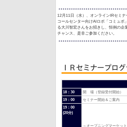
12月11日（水）、オンラインIRセミ
コールセンター向けAIロボ「コミュボ
る大川智宏さんをお招きし、恒例の企業
チャンス、是非ご参加ください。
18：30
開 場（登録受付開始）
19：00
セミナー開始＆ご案内
19：00
(20分)
～オープニングマーケット