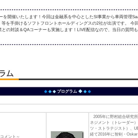
ナーを開催いたします！今回は金融系を中心としたSI事業から車両管理S
」等を手掛けるソフトフロントホールディングスの2社が出演です。 今回
との対談＆QAコーナーも実施します！LIVE配信なので、当日の質問
◆
◆
◆
プログラム
◆
◆
◆
2005年に野村総合研究
ネジメント（トレーダー）
ツ・ストラテジスト）、U
経て2016年に智剣・Osk
コメント～