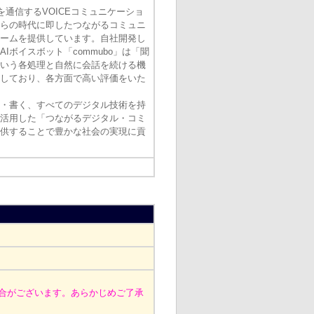
通信するVOICEコミュニケーショ
らの時代に即したつながるコミュニ
ームを提供しています。自社開発し
Iボイスボット「commubo」は「聞
いう各処理と自然に会話を続ける機
しており、各方面で高い評価をいた
・書く、すべてのデジタル技術を持
活用した「つながるデジタル・コミ
供することで豊かな社会の実現に貢
合がございます。あらかじめご了承