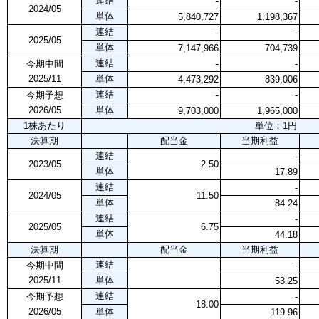
連結
-
-
2024/05
単体
5,840,727
1,198,367
連結
-
-
2025/05
単体
7,147,966
704,739
連結
今期中間
-
-
2025/11
単体
4,473,292
839,006
連結
今期予想
-
-
2026/05
単体
9,703,000
1,965,000
1株あたり
単位：1円
決算期
配当金
当期利益
連結
-
2023/05
2.50
単体
17.89
連結
-
2024/05
11.50
単体
84.24
連結
-
2025/05
6.75
単体
44.18
決算期
配当金
当期利益
連結
今期中間
-
2025/11
単体
53.25
連結
今期予想
-
18.00
2026/05
単体
119.96