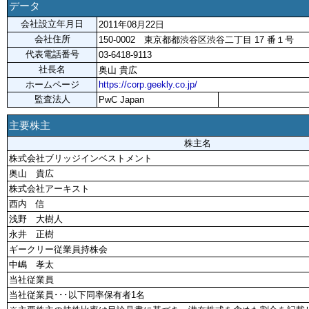
データ
会社設立年月日
2011年08月22日
会社住所
150-0002 東京都都渋谷区渋谷二丁目 17 番１号
代表電話番号
03-6418-9113
社長名
奥山 貴広
ホームページ
https://corp.geekly.co.jp/
監査法人
PwC Japan
主要株主
株主名
株式会社ブリッジインベストメント
奥山 貴広
株式会社アーキスト
西内 信
浅野 大樹人
永井 正樹
ギークリー従業員持株会
中嶋 孝太
当社従業員
当社従業員･･･以下同率保有者1名