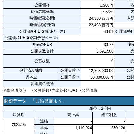
公開価格
内
1,900円
初値の騰落率
内
-7.53%
時価総額(公開)
内訳
24,330 百万円
時価総額(初値)
22,498 百万円
公開価格PER(前期ベース)
公開価格P
43.01
公開価格PER(今期予想ベース)
初値のPER
初
39.77
公開株数合計
3,691,500
公募株数
0
発行済み株数
公開日前⇒
公
12,805,000.00
資本金
公開日前⇒
公
30,000,000円
調達資金使途
※資金吸収額 =（公募株数+売出株数+OA）×公開価格
財務データ 「目論見書より」
単位：1千円
決算期
売上高
経常利益
連結
-
-
2023/05
単体
1,110,924
230,126