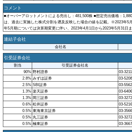
コメント
■オーバーアロットメントによる売出し：481,500株 ■想定売出価格：1,8
は、過去に実施した株式分割を遡及反映した場合の値を記載。※2023年5月期
年5月期については決算期変更に伴い、2023年4月1日から2023年5月31
連結子会社
会社名
引受証券会社
割当
引受証券会社名
90%
野村證券
03-3211
2.8%
みずほ証券
03-520
2.5%
SBI証券
03-556
1.3%
楽天証券
03-640
1.3%
岡三証券
03-3272
0.6%
松井証券
03-521
0.5%
東海東京証券
03-3566
0.5%
丸三証券
03-3272
0.5%
極東証券
03-366