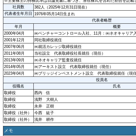
※主要株主の持株比率は目論見書に基づき、潜在株式を含めた割合を記載
社員数
382人（2025年12月31日現在）
代表者生年月日
1976年05月14日生まれ
代表者略歴
年月
概要
2000年04月
㈱ベンチャーコントロール入社、11月：㈱ネオキャリア
2001年12月
同社取締役就任
2007年06月
㈱就活カレッジ取締役就任
2011年08月
当社設立 代表取締役社長就任（現任）
2013年09月
㈱ネオキャリア監査役就任
2014年05月
㈱アーキスト設立 代表取締役就任（現任）
2023年04月
㈱ブリッジインベストメント設立 代表取締役就任（現
役員名
役職名
氏名
取締役
西内 信
取締役
浅野 大樹人
取締役
永井 正樹
取締役（社外）
今西 紘子
取締役（社外）
浅井 耕作
メモ