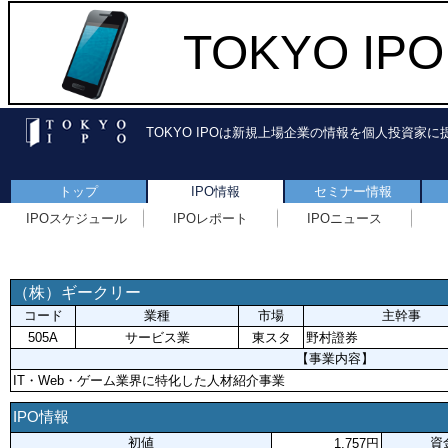
TOKYO I
TOKYO IPOは新規上場企業の情報を個人投資家
トップ
IPO情報
セミナー情報
IPOスケジュール
IPOレポート
IPOニュース
（株）ギークリー
コード
業種
市場
主幹事
505A
サービス業
東スタ
野村證券
【事業内容】
IT・Web・ゲーム業界に特化した人材紹介事業
IPO情報
初値
資
1,757円