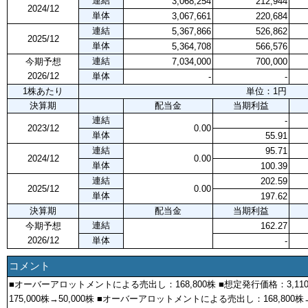
連結
3,068,254
212,944
2024/12
単体
3,067,661
220,684
連結
5,367,866
526,862
2025/12
単体
5,364,708
566,576
連結
今期予想
7,034,000
700,000
2026/12
単体
-
-
1株あたり
単位：1円
決算期
配当金
当期利益
連結
-
2023/12
0.00
単体
55.91
連結
95.71
2024/12
0.00
単体
100.39
連結
202.59
2025/12
0.00
単体
197.62
決算期
配当金
当期利益
連結
今期予想
162.27
2026/12
単体
-
コメント
■オーバーアロットメントによる売出し：168,800株 ■想定発行価格：3,1
175,000株→50,000株 ■オーバーアロットメントによる売出し：168,800株