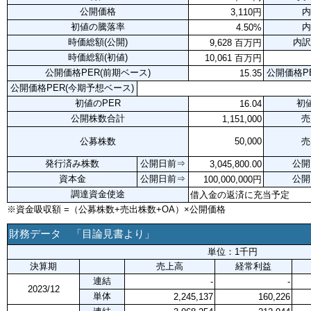
公開価格
内
3,110円
初値の騰落率
内
4.50%
時価総額(公開)
内訳
9,628 百万円
時価総額(初値)
10,061 百万円
公開価格PER(前期ベース)
公開価格P
15.35
公開価格PER(今期予想ベース)
初値のPER
初
16.04
公開株数合計
売
1,151,000
公募株数
50,000
売
発行済み株数
公開日前⇒
公開
3,045,800.00
資本金
公開日前⇒
公開
100,000,000円
調達資金使途
借入金の返済に充当予定
※資金吸収額 =（公募株数+売出株数+OA）×公開価格
財務データ 「目論見書より」
単位：1千円
決算期
売上高
経常利益
連結
-
-
2023/12
単体
2,245,137
160,226