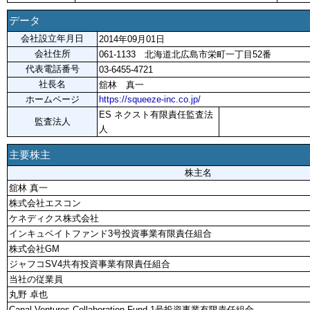
データ
会社設立年月日
2014年09月01日
会社住所
061-1133 北海道北広島市栄町一丁目52番
代表電話番号
03-6455-4721
社長名
舘林 真一
ホームページ
https://squeeze-inc.co.jp/
ES ネクスト有限責任監査法
監査法人
人
主要株主
株主名
舘林 真一
株式会社エスコン
ケネディクス株式会社
インキュベイトファンド3号投資事業有限責任組合
株式会社GM
ジャフコSV4共有投資事業有限責任組合
当社の従業員
丸野 卓也
Canal Ventures Collaboration Fund 1号投資事業有限責任組合