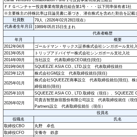
ＦＦＧベンチャー投資事業有限責任組合第1号・・・以下同率保有者1社
※主要株主の持株比率は目論見書に基づき、潜在株式を含めた割合を記載
社員数
79人（2026年02月28日現在）
代表者生年月日
1989年05月15日生まれ
代表者略歴
年月
概要
2012年04月
ゴールドマン・サックス証券株式会社シンガポール支社
2013年05月
トリップアドバイザー株式会社シンガポール支社入社
2014年09月
当社設立 代表取締役CEO就任(現任)
2019年04月
SQUEEZE ASIA CO., LTD.設立 代表取締役就任
2023年12月
株式会社GM設立 代表取締役就任(現任)
株式会社SQUEEZE商事設立 代表取締役就任(現任)、株式
2025年01月
締役就任(現任)
2025年10月
SQUEEZE ASIA CO., LTD.取締役（現任）、SQUEEZE Gl
司貴吉智慧旅宿股份有限公司設立 代表取締役就任（現任）、株
2026年02月
Partners設立 代表取締役就任（現任）
役員名
役職名
氏名
取締役CBO
丸野 卓也
取締役CFO
安養寺 鉄彦