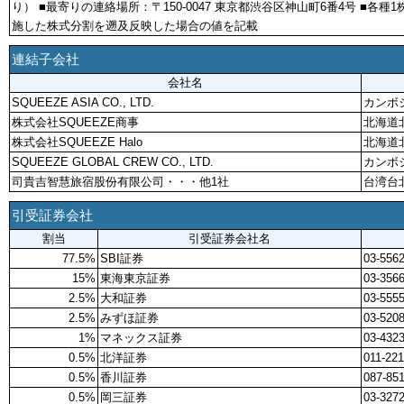
り） ■最寄りの連絡場所：〒150‐0047 東京都渋谷区神山町6番4号 ■各
施した株式分割を遡及反映した場合の値を記載
連結子会社
会社名
SQUEEZE ASIA CO., LTD.
カンボ
株式会社SQUEEZE商事
北海道
株式会社SQUEEZE Halo
北海道
SQUEEZE GLOBAL CREW CO., LTD.
カンボ
司貴吉智慧旅宿股份有限公司・・・他1社
台湾台
引受証券会社
割当
引受証券会社名
77.5%
SBI証券
03-556
15%
東海東京証券
03-3566
2.5%
大和証券
03-5555
2.5%
みずほ証券
03-520
1%
マネックス証券
03-432
0.5%
北洋証券
011-221
0.5%
香川証券
087-85
0.5%
岡三証券
03-3272