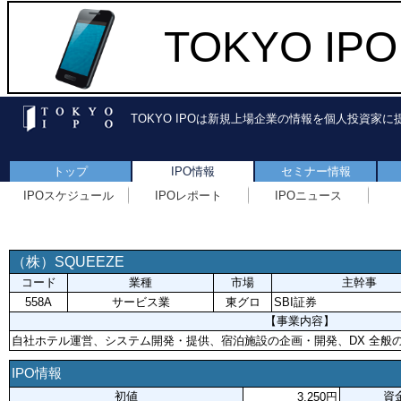
TOKYO I
TOKYO IPOは新規上場企業の情報を個人投資家
トップ
IPO情報
セミナー情報
IPOスケジュール
IPOレポート
IPOニュース
（株）SQUEEZE
コード
業種
市場
主幹事
558A
サービス業
東グロ
SBI証券
【事業内容】
自社ホテル運営、システム開発・提供、宿泊施設の企画・開発、DX 全般
IPO情報
初値
資
3,250円