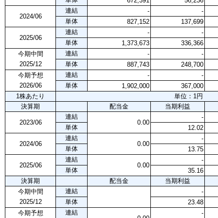
672,391
56,236
連結
-
-
2024/06
単体
827,152
137,699
連結
-
-
2025/06
単体
1,373,673
336,366
連結
今期中間
-
-
2025/12
単体
887,743
248,700
連結
今期予想
-
-
2026/06
単体
1,902,000
367,000
1株あたり
単位：1円
決算期
配当金
当期利益
連結
-
2023/06
0.00
単体
12.02
連結
-
2024/06
0.00
単体
13.75
連結
-
2025/06
0.00
単体
35.16
決算期
配当金
当期利益
連結
今期中間
-
2025/12
単体
23.48
連結
今期予想
-