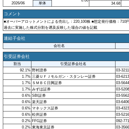
0.00
2026/06
単体
34.68
コメント
■オーバーアロットメントによる売出し：220,100株 ■想定発行価格：71
過去に実施した株式分割を遡及反映した場合の値を記載
連結子会社
会社名
引受証券会社
割当
引受証券会社名
92.1%
野村證券
03-3211
1.7%
三菱ＵＦＪモルガン・スタンレー証券
03-621
1.7%
ＳＭＢＣ日興証券
03-5644
1.7%
みずほ証券
03-520
0.6%
SBI証券
03-556
0.6%
楽天証券
03-640
0.6%
マネックス証券
03-432
0.6%
松井証券
03-521
0.2%
FFG証券
092-77
0.2%
東海東京証券
03-3566