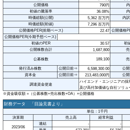
公開価格
内
790円
初値の騰落率
内
36.08%
時価総額(公開)
内訳
5,362 百万円
時価総額(初値)
7,296 百万円
公開価格PER(前期ベース)
公開価格P
22.47
公開価格PER(今期予想ベース)
初値のPER
初
30.57
公開株数合計
売
1,687,800
公募株数
189,100
売
発行済み株数
公開日前⇒
公開
6,598,300.00
資本金
公開日前⇒
公開
213,483,000円
ハイエンド・エンジニアの採
調達資金使途
及び高付加価値な自社ソリュ
※資金吸収額 =（公募株数+売出株数+OA）×公開価格
財務データ 「目論見書より」
単位：1千円
決算期
売上高
経常利益
連結
-
-
2023/06
単体