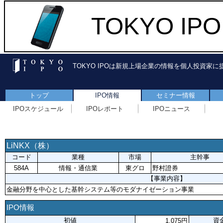
TOKYO I
TOKYO IPOは新規上場企業の情報を個人投資家
トップ
IPO情報
セミナー情報
IPOスケジュール
IPOレポート
IPOニュース
LiNKX（株）
コード
業種
市場
主幹事
584A
情報・通信業
東グロ
野村證券
【事業内容】
金融分野を中心とした基幹システム等のモダナイゼーション事業
IPO情報
初値
資
1,075円