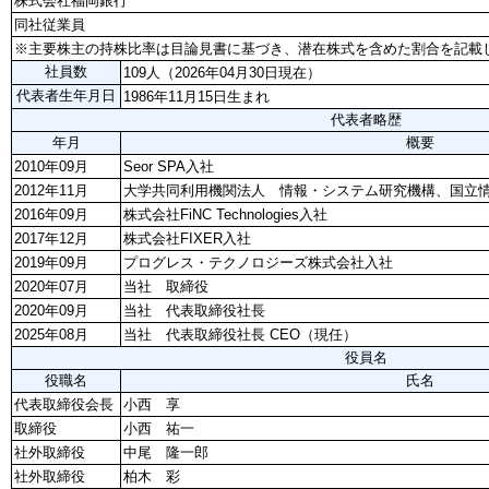
株式会社福岡銀行
同社従業員
※主要株主の持株比率は目論見書に基づき、潜在株式を含めた割合を記載
社員数
109人（2026年04月30日現在）
代表者生年月日
1986年11月15日生まれ
代表者略歴
年月
概要
2010年09月
Seor SPA入社
2012年11月
大学共同利用機関法人 情報・システム研究機構、国立
2016年09月
株式会社FiNC Technologies入社
2017年12月
株式会社FIXER入社
2019年09月
プログレス・テクノロジーズ株式会社入社
2020年07月
当社 取締役
2020年09月
当社 代表取締役社長
2025年08月
当社 代表取締役社長 CEO（現任）
役員名
役職名
氏名
代表取締役会長
小西 享
取締役
小西 祐一
社外取締役
中尾 隆一郎
社外取締役
柏木 彩