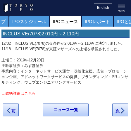
English
ップ
IPOスケジュール
IPOニュース
IPOレポート
IPOと
INCLUSIVE(7078)2,010円～2,110円
12/02 INCLUSIVE(7078)の仮条件が2,010円～2,110円に決定しました。
11/18 INCLUSIVE(7078)が東証マザーズへの上場を承認されました。
上場日：2019年12月20日
主幹事証券：みずほ証券
事業内容：インターネットサービス運営・収益化支援、広告・プロモーシ
ョン企画、アドネットワークサービスの提供、ブランディング・PRコンサ
ルティング、ウェブエンジニアリングサービス
→銘柄詳細はこちら
ニュース一覧
前
次