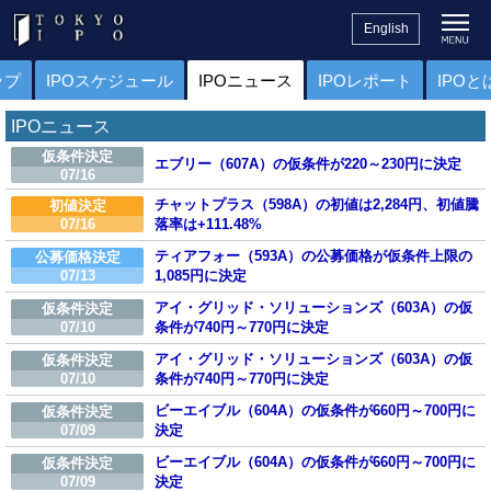
English
ップ
IPOスケジュール
IPOニュース
IPOレポート
IPOと
IPOニュース
仮条件決定
エブリー（607A）の仮条件が220～230円に決定
07/16
チャットプラス（598A）の初値は2,284円、初値騰
初値決定
07/16
落率は+111.48%
ティアフォー（593A）の公募価格が仮条件上限の
公募価格決定
07/13
1,085円に決定
アイ・グリッド・ソリューションズ（603A）の仮
仮条件決定
07/10
条件が740円～770円に決定
アイ・グリッド・ソリューションズ（603A）の仮
仮条件決定
07/10
条件が740円～770円に決定
ビーエイブル（604A）の仮条件が660円～700円に
仮条件決定
07/09
決定
ビーエイブル（604A）の仮条件が660円～700円に
仮条件決定
07/09
決定