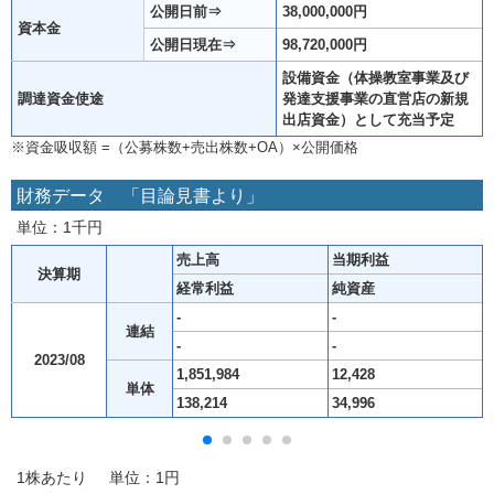
公開日前⇒
38,000,000円
資本金
公開日現在⇒
98,720,000円
設備資金（体操教室事業及び
調達資金使途
発達支援事業の直営店の新規
出店資金）として充当予定
※資金吸収額 =（公募株数+売出株数+OA）×公開価格
財務データ 「目論見書より」
単位：1千円
売上高
当期利益
決算期
経常利益
純資産
-
-
連結
-
-
2023/08
1,851,984
12,428
単体
138,214
34,996
1株あたり 単位：1円