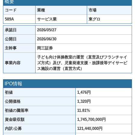
概要
コード
業種
市場
589A
サービス業
東グロ
承認日
2026/05/27
公開日
2026/06/30
主幹事
岡三証券
子ども向け体操教室の運営（直営及びフランチャイ
事業内容
ズ方式）及び、児童発達支援・放課後等デイサービ
ス施設の運営（直営方式）
IPO情報
初値
1,476円
公開価格
1,320円
初値の騰落率
11.81%
資金吸収額
1,745,700,000円
内訳:公募
121,440,000円