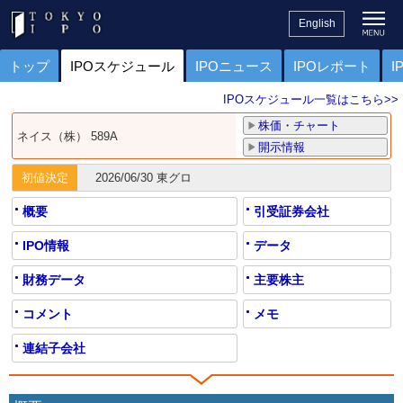
English
トップ
IPOスケジュール
IPOニュース
IPOレポート
I
IPOスケジュール一覧はこちら>>
株価・チャート
ネイス（株） 589A
開示情報
初値決定
2026/06/30 東グロ
概要
引受証券会社
IPO情報
データ
財務データ
主要株主
コメント
メモ
連結子会社