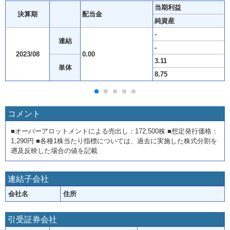
当期利益
決算期
配当金
純資産
-
連結
-
2023/08
0.00
3.11
単体
8.75
コメント
■オーバーアロットメントによる売出し：172,500株 ■想定発行価格：
1,290円 ■各種1株当たり指標については、過去に実施した株式分割を
遡及反映した場合の値を記載
連結子会社
会社名
住所
引受証券会社