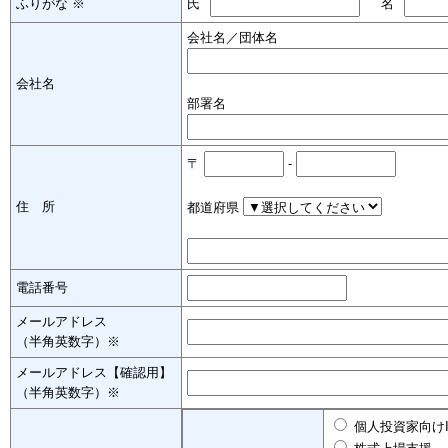
ふりがな ※
氏
名
会社名／団体名
会社名
部署名
〒
-
住 所
都道府県
電話番号
メールアドレス
（半角英数字）※
メールアドレス【確認用】
（半角英数字）※
個人投資家向けI