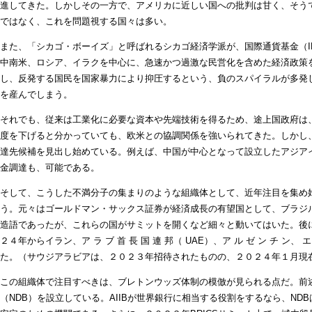
進してきた。しかしその一方で、アメリカに近しい国への批判は甘く、そう
ではなく、これを問題視する国々は多い。
また、「シカゴ・ボーイズ」と呼ばれるシカゴ経済学派が、国際通貨基金（I
中南米、ロシア、イラクを中心に、急速かつ過激な民営化を含めた経済政策
し、反発する国民を国家暴力により抑圧するという、負のスパイラルが多発
を産んでしまう。
それでも、従来は工業化に必要な資本や先端技術を得るため、途上国政府は
度を下げると分かっていても、欧米との協調関係を強いられてきた。しかし
達先候補を見出し始めている。例えば、中国が中心となって設立したアジアイ
金調達も、可能である。
そして、こうした不満分子の集まりのような組織体として、近年注目を集め始め
う。元々はゴールドマン・サックス証券が経済成長の有望国として、ブラジ
造語であったが、これらの国がサミットを開くなど細々と動いてはいた。後
２４年からイラン、ア ラ ブ 首 長 国 連 邦（ UAE）、ア ル ゼ ン チ ン、 エ
た。（サウジアラビアは、２０２３年招待されたものの、２０２４年１月現在保
この組織体で注目すべきは、ブレトンウッズ体制の模倣が見られる点だ。前述
（NDB）を設立している。AIIBが世界銀行に相当する役割をするなら、NDBは