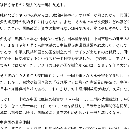
移転させるのに魅力的な土地に見える。
純粋なビジネスの視点からは、政治体制やイデオロギーが同じだから、同盟
資先選定時の制約条件にはならない。また、その途上国が投資後にどれほど
い。ここが、国際政治と資本の相容れない部分であり、常にせめぎ合い、妥
例えば、戦後の日本と中国がいい例だ。日本産業界は、中国市場への進出の
も、１９４９年と早くも超党派の日中貿易促進議員連盟を結成した。そして
するや、中華人民共和国との国交樹立のゴーサインが出たものと解釈し、田
訪問中に国交樹立するというスピード外交を実現した。（実際には、アメリ
つもりではなかった。アメリカ自身が国交樹立するのは、１９７９年と大分
その後の１９８９年天安門事件により、中国の重大な人権侵害を問題視し、
た。しかし、台湾や韓国企業の「抜け駆け」に焦った産業界の要請で、事件
日本の海部俊樹首相である。これにより、対中経済制裁網が綻び、次第にな
しかし、日米欧が中国に巨額の投資やODAを投下し、工場を大量建設し、中
ようになって数十年たてば、かつてソ連を敵視し、日米欧と協調関係を切望
威にも機会にも映り、国際政治と資本のせめぎ合いも一段と激しくなる。
中進国の量産体制
さて、第二次世界大戦後、後進国から中進国にアップグレードしたのは、中