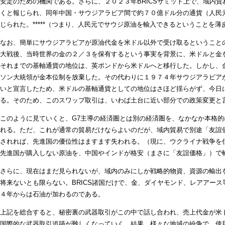
安定のための機関である。さらに、２０２３年BRICSサミット上で、域内
くと報じられ、同年中国・サウジアラビア間で約７０億ドル分の通貨（人民
じられた。*****（つまり、人民元でサウジ原油を輸入できるということを
なお、簡単にサウジアラビアが原油代金を米ドル以外で受け取るということ
大戦後、当時世界の金の２／３を保有するという事実を背景に、米ドルと金
それまでの基軸通貨の地位は、英ポンドから米ドルへと移行した。しかし、
ソン大統領が金本位制を放棄した。その代わりに１９７４年サウジアラビア
いと宣言したため、米ドルの基軸通貨としての地位はさほど揺らがず、今日
る。そのため、このスワップ取引は、いわば土台に近い部分での政策変更と
このように見ていくと、G7主導の経済圏とは別の経済圏を、なかなか本格
れる。ただ、これが通常の貿易だけならよいのだが、域内貿易で別途「友誼
されれば、先進国の優位性はますます失われる。（現に、ウクライナ戦争を
先進国が購入しない原油を、中国やインドが格安（まさに「友誼価格」）で
さらに、現在はまだ見られないが、域内のみにしか戦略的物資、資源の輸出
将来ないとも限らない。BRICS諸国だけで、金、ダイヤモンド、レアアー
４年からは石油が加わるのである。
上記を総合すると、秘密裏の武器取引がこの中で話し合われ、売上代金が米
国際的な武器取引追跡が難しくなっていく。結果、様々な地域の紛争で、使