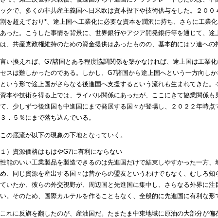
ックで、多くの非共産主義国へ日米欧は資本投下や技術供与をした。２００４
割を超えており*、途上国へ工業化に必要な資本を潤沢に持ち、さらに工業
あった。こうした事情を背景に、世界銀行やアジア開発銀行等を通じて、途
は、共産党政権維持のための資金提供はあったものの、基本的にはソ連への
言い換えれば、G7諸国とある程度協調関係を築かなければ、途上国は工業
セスは難しかったのである。しかし、G7諸国から途上国へという一方向し
という形で途上国がさらなる後進国へ支援するという流れも生まれてきた。
資本や技術を得る上では、ライバル関係にあったが、ここにきて協業関係も
て、少しずつ後進国も中進国にまで発展する国々が登場し、２０２２年時点で
３．５％にまで落ち込んでいる。
この底流が以下の現象の下地となっていく。
１）資源価格はもはやG7に有利にならない
性能のいい工業製品を製造できるのは先進国だけで結束しやすかった一方、
め、同じ資源を産出する国々は昔からの盟友というわけでもなく、むしろ知
ていたか、彼らの外交視野が、周辺国と先進国に集中し、さらなる外界に注
い。そのため、国際カルテルを作ることもなく、全般的に先進国に有利な形
これに反旗を翻したのが、産油国だ。たまたま中東地域に原油の大部分が偏