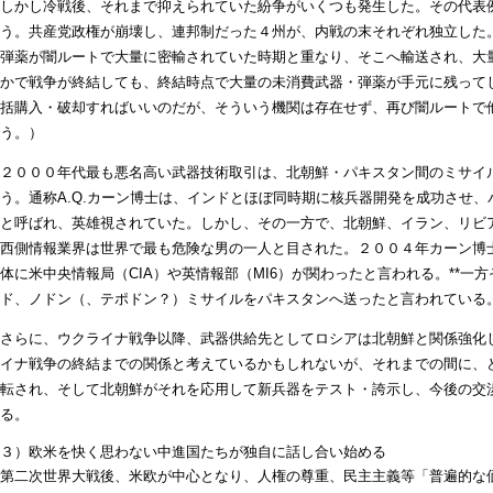
しかし冷戦後、それまで抑えられていた紛争がいくつも発生した。その代表
う。共産党政権が崩壊し、連邦制だった４州が、内戦の末それぞれ独立した
弾薬が闇ルートで大量に密輸されていた時期と重なり、そこへ輸送され、大
かで戦争が終結しても、終結時点で大量の未消費武器・弾薬が手元に残って
括購入・破却すればいいのだが、そういう機関は存在せず、再び闇ルートで
う。）
２０００年代最も悪名高い武器技術取引は、北朝鮮・パキスタン間のミサイ
う。通称A.Q.カーン博士は、インドとほぼ同時期に核兵器開発を成功させ
と呼ばれ、英雄視されていた。しかし、その一方で、北朝鮮、イラン、リビ
西側情報業界は世界で最も危険な男の一人と目された。２００４年カーン博
体に米中央情報局（CIA）や英情報部（MI6）が関わったと言われる。**一
ド、ノドン（、テポドン？）ミサイルをパキスタンへ送ったと言われている。*
さらに、ウクライナ戦争以降、武器供給先としてロシアは北朝鮮と関係強化
イナ戦争の終結までの関係と考えているかもしれないが、それまでの間に、
転され、そして北朝鮮がそれを応用して新兵器をテスト・誇示し、今後の交
る。
３）欧米を快く思わない中進国たちが独自に話し合い始める
第二次世界大戦後、米欧が中心となり、人権の尊重、民主主義等「普遍的な