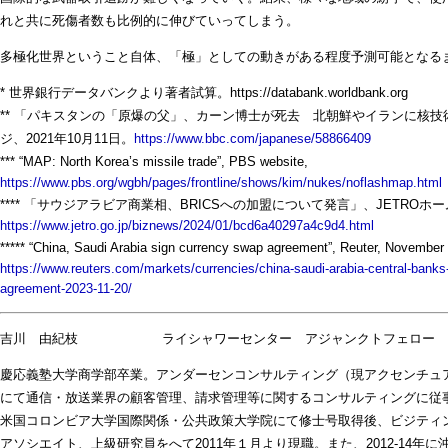
れと共に死傷者数も比例的に伸びていってしまう。
多極化世界ということ自体、「極」としての動きがある程度予測可能となる
* 世界銀行データバンクより著者試算。https://databank.worldbank.org
** 「パキスタンの「原爆の父」、カーン博士が死去 北朝鮮やイランに核技
ジ、2021年10月11日。
https://www.bbc.com/japanese/58866409
*** “MAP: North Korea’s missile trade”, PBS website,
https://www.pbs.org/wgbh/pages/frontline/shows/kim/nukes/noflashmap.html
**** 「サウジアラビア商業相、BRICSへの加盟について発言」、JETROホー
https://www.jetro.go.jp/biznews/2024/01/bcd6a40297a4c9d4.html
***** “China, Saudi Arabia sign currency swap agreement”, Reuter, November
https://www.reuters.com/markets/currencies/china-saudi-arabia-central-banks
agreement-2023-11-20/
吉川 由紀枝 ライシャワーセンター アジャンクトフェロー
慶応義塾大学商学部卒業。アンダーセンコンサルティング（現アクセンチュ
にて通信・放送業界の顧客管理、請求管理等に関するコンサルティングに従事。
米国コロンビア大学国際関係・公共政策大学院にて修士号取得後、ビジティ
アソシエイト、上級研究員をへて2011年１月より現職。また、2012-14年に