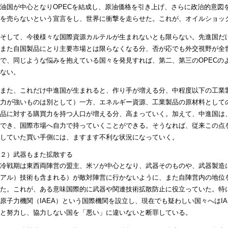
油国が中心となりOPECを結成し、原油価格を引き上げ、さらに政治的意図
を売らないという宣言をし、世界に衝撃を走らせた。これが、オイルショッ
そして、今後様々な国際資源カルテルが生まれないとも限らない。先進国だ
また自国製品にとり主要市場とは限らなくなる分、否が応でも外交視野が全
で、同じような悩みを抱えている国々を発見すれば、第二、第三のOPECの
ない。
また、これだけ中進国が生まれると、作り手が増える分、中程度以下の工業
力が強いものは別として）一方、エネルギー資源、工業製品の原材料として
品に対する購買力を持つ人口が増える分、高まっていく。加えて、中進国は
でき、国際市場へ自力で持っていくことができる。そうなれば、従来この点
していた買い手側には、ますます不利な状況になっていく。
２）武器もまた拡散する
冷戦期は東西両陣営の盟主、米ソが中心となり、武器そのものや、武器製造
アル）技術も含まれる）が敵対陣営に行かないように、また自陣営内の地位
た。これが、ある意味国際的に武器や関連技術拡散防止に役立っていた。特
原子力機関（IAEA）という国際機関を設立し、現在でも疑わしい国々へはI
と努力し、協力しない国を「悪い」に違いないと断罪している。