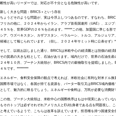
断性が高いリーダーでは、対応が不十分となる危険性が高いです。
新しく大きな問題：BRICS＋という存在
ちょうどそのような問題が、実は今浮上しつつあるのです。すなわち、BRI
フリカの他に、２０２４年からイラン、アラブ首長国連邦（UAE）、エジ
４５％を、世界GDPの２６％を占めます。******この他、加盟国に準じ
シア、ウズベキスタン、カザフスタン、ベラルーシ、トルコ、アルジェリア
候補として報じられています。（但し、２０２４年サミット時に公表せず）****
そして、以前お話しました通り、BRICSは米欧中心の経済圏とは別個の経
その貿易の大きな柱として、石油があります。域内だけで、世界の石油生産の約３
２４年１０月、プーチン大統領が、BRICS内での穀物取引を提唱しました。
４％です。*********
エネルギー、食料安全保障の観点で考えれば、米欧社会に有利な対米ドル換
国際市場ではなく、各国が持てる資源を、バーター取引又はBRICS域内価
として、魅力的に映るでしょう。エネルギーや食料は、万民が必要な消費財
この他、プーチン大統領は、米欧中心の国際秩序はもはや現実にあっていない
もそのトップは必ずそれぞれアメリカ人とEU出身者である点を問題視し、
と考えているようで、こちらは改革を訴えています。拒否権を持つ国連安全