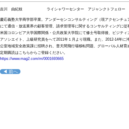
吉川 由紀枝 ライシャワーセンター アジャンクトフェロー
慶応義塾大学商学部卒業。アンダーセンコンサルティング（現アクセンチュ
にて通信・放送業界の顧客管理、請求管理等に関するコンサルティングに従事。
米国コロンビア大学国際関係・公共政策大学院にて修士号取得後、ビジティ
アソシエイト、上級研究員をへて2011年１月より現職。また、2012-14年に
公室地域安全政策課に招聘され、普天間飛行場移転問題、グローバル人材育
定期購読はこちらからご登録ください。
https://www.mag2.com/m/0001693665
◀ 前へ