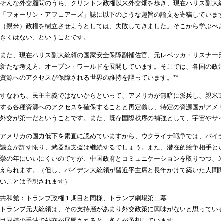
そんな外交顧問のうち、クリントン政権以来外交畑を歩き、現在ハリス副大
「フォーリン・アフェアーズ」誌に以下のような趣旨の論文を寄稿していま
（親米）政権を樹立させようとしては、失敗してきました。そこから学ぶべ
きくはない、ということです。
また、現在ハリス副大統領の国家安全保障副補佐官、元レベッカ・リスナー
新たな考え方、オープン・ワールドを展開しています。そこでは、各国の政
資源へのアクセスが保障される世界の維持を謳っています。**
すなわち、民主主義ではないからといって、アメリカが無暗に派兵し、親米
する各種資源へのアクセスを確保することと再定義し、特定の資源国がアメ
外交が第一だということです。また、既存国際秩序の補強として、宇宙やサ
アメリカの国力低下を素直に認めていますから、ウクライナ戦争では、バイ
議会が許す限り、武器類支援は継続するでしょう。また、潜在的競争相手と
挙の年にいいにくいのですが、中国政府とコミュニケーションを取りつつ、
えられます。（但し、バイデン大統領が習近平主席と長年かけて築いた人間
いことは予想されます）
共和党：トランプ政権１期目と同様、トランプ劇場第二幕
トランプ元大統領は、その支持層があまり外交政策に興味がないと思ってい
目同様の手法で外交が展開されると、多くが予想しています。