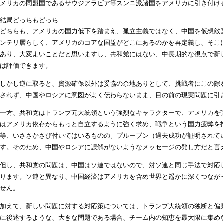
メリカの同盟国であるサウジアラビア等スンニ派諸国をアメリカに引き付け
結局どっちもどっち
どちらも、アメリカの国力低下を踏まえ、孤立主義ではなく、中国を仮想敵
ンテリ層らしく、アメリカのコアな国益がどこにあるのかを再定義し、そこ
あり、大変よいことだと思いますし、共和党にはない、中長期的な視点で新
は評価できます。
しかし逆に取ると、資源確保以外は妥協の余地ありとして、挑戦者にこの隙
されず、中国やロシアに意図がよく伝わらないまま、目の前の現実問題に引
一方、共和党はトランプ元大統領という強烈なキャラクターで、アメリカを
はアメリカ依存からもっと自立するように強く求め、戦争という国力疲弊を
等、いささかさび付いてはいるものの、プルーブン（過去成功が証明されて
す。そのため、中国やロシアに誤解がないようなメッセージの発し方だと言
但し、共和党の問題は、中国はソ連ではないので、対ソ連と同じ手法で対応
ります。ソ連と異なり、中国経済はアメリカを含め世界と遥かに深くつなが
せん。
加えて、新しい問題に対する対応策については、トランプ大統領の独断と偏
に後述するような、大きな問題である場合、チーム内の知恵を最大限に集め