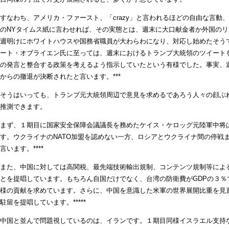
すなわち、アメリカ・ファースト、「crazy」と言われるほどの自由な言
のNYタイムス紙に言わせれば、その実態とは、週末に大口献金者か外国の
週明けにホワイトハウスや国務省職員が大わらわになり、対応し始めたそう
ート・オブライエン氏に至っては、週末におけるトランプ大統領のツイート
の発言と整合する政策を考えるよう指示していたという有様でした。事実、
からの撤退が決断されたと言います。***
そうはいっても、トランプ元大統領周辺で意見を求めるであろう人々の顔ぶ
推測できます。
まず、１期目に国家安全保障会議議長を務めたケイス・ケロッグ元陸軍中将
す。ウクライナのNATO加盟を認めない一方、ロシアとウクライナ間の停戦
言います。****
また、中国に対しては高関税、最先端技術輸出規制、コンテンツ規制等によ
とを提唱しています。もちろん自国だけでなく、台湾の防衛費がGDPの３
様の貢献を求めています。さらに、中国を意識した米軍の世界展開比重を見
駐留を提唱しています。*****
中国と並んで問題視しているのは、イランです。１期目同様イスラエル支持