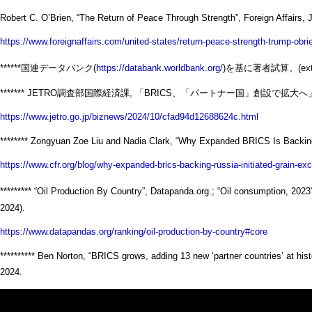
Robert C. O’Brien, “The Return of Peace Through Strength”, Foreign Affairs, 
https://www.foreignaffairs.com/united-states/return-peace-strength-trump-obri
******国連データバンク(
https://databank.worldbank.org/
)を基に著者試算。(extrac
******* JETRO調査部国際経済課, 「BRICS、「パートナー国」創設で
https://www.jetro.go.jp/biznews/2024/10/cfad94d12688624c.html
******** Zongyuan Zoe Liu and Nadia Clark, “Why Expanded BRICS Is Backing
https://www.cfr.org/blog/why-expanded-brics-backing-russia-initiated-grain-e
********* “Oil Production By Country”, Datapanda.org.; “Oil consumption
2024).
https://www.datapandas.org/ranking/oil-production-by-country#core
********** Ben Norton, “BRICS grows, adding 13 new ‘partner countries’ at hi
2024.