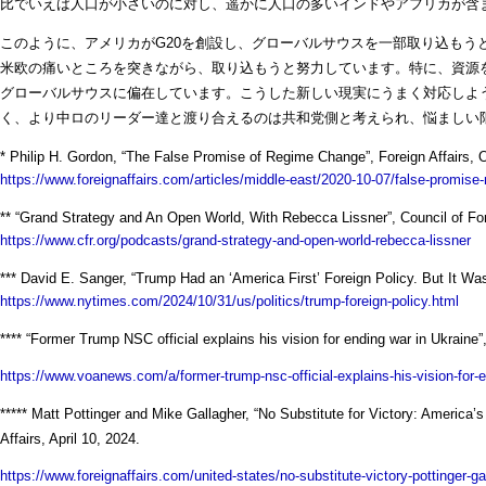
比でいえば人口が小さいのに対し、遥かに人口の多いインドやアフリカが含まれてい
このように、アメリカがG20を創設し、グローバルサウスを一部取り込もう
米欧の痛いところを突きながら、取り込もうと努力しています。特に、資源
グローバルサウスに偏在しています。こうした新しい現実にうまく対応しよ
く、より中ロのリーダー達と渡り合えるのは共和党側と考えられ、悩ましい
* Philip H. Gordon, “The False Promise of Regime Change”, Foreign Affairs, 
https://www.foreignaffairs.com/articles/middle-east/2020-10-07/false-promis
** “Grand Strategy and An Open World, With Rebecca Lissner”, Council of Fo
https://www.cfr.org/podcasts/grand-strategy-and-open-world-rebecca-lissner
*** David E. Sanger, “Trump Had an ‘America First’ Foreign Policy. But It W
https://www.nytimes.com/2024/10/31/us/politics/trump-foreign-policy.html
**** “Former Trump NSC official explains his vision for ending war in Ukraine”
https://www.voanews.com/a/former-trump-nsc-official-explains-his-vision-for-
***** Matt Pottinger and Mike Gallagher, “No Substitute for Victory: Americ
Affairs, April 10, 2024.
https://www.foreignaffairs.com/united-states/no-substitute-victory-pottinger-ga