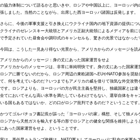
の協力体制について語るかと思いきや、ロシアや中国以上に、ヨーロッパ内
張しました。当然のことながら、出席した西ヨーロッパ諸国は反発します。
さらに、今後の軍事支援と引き換えにウクライナ国内の地下資源の提供につ
クライナのゼレンスキー大統領とアメリカ正副大統領によるメディアを前に
で予定されていた昼食会や調印式のキャンセルも、驚きの光景ではなかった
今回は、こうした一見あり得ない光景から、アメリカからのメッセージを読
アメリカからのメッセージ：身の丈にあった国家運営をせよ
アメリカからのメッセージは、非常に単純明快です。身の丈にあった国家運
ロシアに勝てないのだから、ロシア周辺の東欧諸国へEUやNATO参加を奨
て、何を考えているのだ？いつまでもアメリカの威を借りて強気な外交攻勢
です。ロシアよりも、ヨーロッパの方が民主主義を堅持し、独裁国家とは違
全てにおいてそんな高い水準を満たしているわけでもない、選挙自体をキャ
いる国もあるではないか、どの口がロシア批判できるのだ？ということです
かつてゴルバチョフ書記長が謳った「ヨーロッパの家」構想、そして独メル
ロシアから天然ガスを輸入する等の形でロシアとの健全な関係を維持しよう
にあった国家運営をせよ、ということです。
実は、再任早々トランプ政権は、NATO軍としてヨーロッパに駐在の米軍を