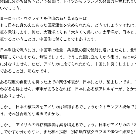
諸国に分かち合おうという発言は、ドイツからフランスの発言力を奪われま
いでしょう。
ヨーロッパ・ウクライナを他山の石と見るならば
もし日本に身の丈にあった国家運営を求められたら、どうでしょう？それは
復を意味します。何せ、大西洋よりも「大きくて美しい」太平洋が、日本と
復するということは、中国側に付くことでもあります。
日本単独で戦うには、中国軍は物量、兵員数の面で絶対に適いませんし、北
明言していますから、無理でしょう。そうした国に立ち向かう術は、もはや
に外なりません。ただ、アメリカに捨てられたから、中国に仲良くしましょ
であることは、明らかです。
ある程度の自衛力を持った上での関係修復が、日本にとり、望ましいです。
わざるを得ません。米軍が去るとなれば、日本にある核アレルギーが、とか
はありません。
しかし、日本の核武装をアメリカは容認するでしょうか？トランプ大統領でし
う。それは合理的な選択ですから。
しかし、アメリカの既存有識者は異を唱えるでしょう。日本がアメリカの「
しでかすか分からない、また核不拡散、別名既存核クラブ国の優位性維持と