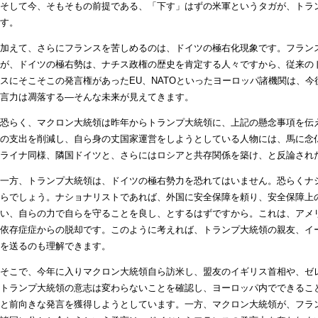
そして今、そもそもの前提である、「下す」はずの米軍というタガが、トラ
す。
加えて、さらにフランスを苦しめるのは、ドイツの極右化現象です。フラン
が、ドイツの極右勢は、ナチス政権の歴史を肯定する人々ですから、従来の
スにそこそこの発言権があったEU、NATOといったヨーロッパ諸機関は、
言力は凋落する―そんな未来が見えてきます。
恐らく、マクロン大統領は昨年からトランプ大統領に、上記の懸念事項を伝
の支出を削減し、自ら身の丈国家運営をしようとしている人物には、馬に念
ライナ同様、隣国ドイツと、さらにはロシアと共存関係を築け、と反論され
一方、トランプ大統領は、ドイツの極右勢力を恐れてはいません。恐らくナ
らでしょう。ナショナリストであれば、外国に安全保障を頼り、安全保障上の
い、自らの力で自らを守ることを良し、とするはずですから。これは、アメ
依存症症からの脱却です。このように考えれば、トランプ大統領の親友、イ
を送るのも理解できます。
そこで、今年に入りマクロン大統領自ら訪米し、盟友のイギリス首相や、ゼ
トランプ大統領の意志は変わらないことを確認し、ヨーロッパ内でできるこ
と前向きな発言を獲得しようとしています。一方、マクロン大統領が、フラ