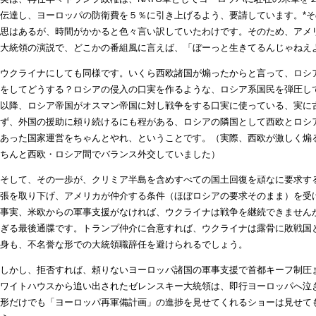
伝達し、ヨーロッパの防衛費を５％に引き上げるよう、要請しています。*
思はあるが、時間がかかると色々言い訳していたわけです。そのため、アメ
大統領の演説で、どこかの番組風に言えば、「ぼーっと生きてるんじゃねえ
ウクライナにしても同様です。いくら西欧諸国が煽ったからと言って、ロシ
をしてどうする？ロシアの侵入の口実を作るような、ロシア系国民を弾圧し
以降、ロシア帝国がオスマン帝国に対し戦争をする口実に使っている、実に
ず、外国の援助に頼り続けるにも程がある、ロシアの隣国として西欧とロシ
あった国家運営をちゃんとやれ、ということです。（実際、西欧が激しく煽
ちんと西欧・ロシア間でバランス外交していました）
そして、その一歩が、クリミア半島を含めすべての国土回復を頑なに要求す
張を取り下げ、アメリカが仲介する条件（ほぼロシアの要求そのまま）を受
事実、米欧からの軍事支援がなければ、ウクライナは戦争を継続できません
ぎる最後通牒です。トランプ仲介に合意すれば、ウクライナは露骨に敗戦国
身も、不名誉な形での大統領職辞任を避けられるでしょう。
しかし、拒否すれば、頼りないヨーロッパ諸国の軍事支援で首都キーフ制圧
ワイトハウスから追い出されたゼレンスキー大統領は、即行ヨーロッパへ泣
形だけでも「ヨーロッパ再軍備計画」の進捗を見せてくれるショーは見せて