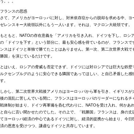
う。。。
フランスの思惑
さて、アメリカがヨーロッパに対し、対米依存症からの脱却を求める中、ヨ
ゼレンスキー大統領以外にもう一人います。それは、マクロン大統領です。
もともと、NATOの存在意義を「アメリカを引き入れ、ドイツを下し、ロシ
の「ドイツを下す」という部分に、最も安心感を得ているのが、フランスで
ンスはドイツと単独で勝てたことはありません。第一次、第二次世界大戦で
勝国」を演じているだけです。
とはいえ、ロシアの脅威も否定できず、ドイツには対ロシアでは巨大な鉄壁
ルクセンブルグのように安心できる隣国であってほしい、と自己矛盾した感
す。
しかし、第二次世界大戦後アメリカはヨーロッパから軍を引き、イギリスが
後の混乱に苦しんでいる間に、フランスはヨーロッパのリーダーになれるチ
戦体制が始まり、ドイツ再軍備を呑む代わりに、NATOを受け入れ、何かあ
と自らに言い聞かせたのでした。その上で、「戦勝国」フランスは、身の丈
てヨーロッパ経済の中心であるドイツに対し、経済的提携から始まり、今日
済の恩恵を受けつつ、謙虚なドイツと共存しています。