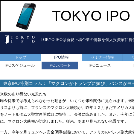
TOKYO I
TOKYO IPOは新規上場企業の情報を個人投資家に
トップ
IPO情報
セミナー情報
IPOスケジュール
IPOレポート
IPOニュース
東京IPO特別コラム：「マクロンがトランプに媚び、バンスがヨ
家運営への抵抗」
米欧のあり得ない光景たち
昨今従来では考えられなかった動きが、いくつか米欧関係に見られます。米
リスよりも前に、フランスのマクロン大統領が、昨年１２月まだアメリカ大
をノートルダム大聖堂再開式典に招待し、会談に臨みました。また、今年に
に、マクロン大統領が訪米しました。従来、あまり見られない光景です。
一方、今年２月ミュンヘン安全保障会議において、アメリカのバンス副大統