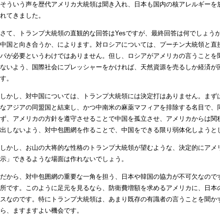
そういう声を歴代アメリカ大統領は聞き入れ、日本も国内の核アレルギーを
れてきました。
さて、トランプ大統領の直観的な回答はYesですが、最終回答は何でしょう
中国と向き合うか、によります。対ロシアについては、プーチン大統領と直
パが必要というわけではありません。但し、ロシアがアメリカの言うことを
ないよう、国際社会にプレッシャーをかければ、天然資源を売るしか経済が
す。
しかし、対中国については、トランプ大統領には決定打はありません。まず
なアジアの同盟国と結束し、かつ中南米の麻薬マフィアを排除する名目で、
ず、アメリカの方針を遵守させることで中国を孤立させ、アメリカからは関
出しないよう、対中包囲網を作ることで、中国をできる限り弱体化しようと
しかし、お山の大将的な性格のトランプ大統領が望むような、決定的にアメ
示」できるような場面は作れないでしょう。
だから、対中包囲網の重要な一角を担う、日本や韓国の協力が不可欠なので
所です。このように足元を見るなら、防衛費増額を求めるアメリカに、日本
スなのです。特にトランプ大統領は、あまり既存の有識者の言うことを聞か
ら、ますますよい機会です。