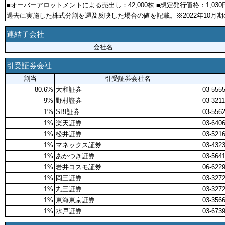
■オーバーアロットメントによる売出し：42,000株 ■想定発行価格：1,03
過去に実施した株式分割を遡及反映した場合の値を記載。※2022年10月
連結子会社
会社名
引受証券会社
割当
引受証券会社名
80.6%
大和証券
03-5555
9%
野村證券
03-3211
1%
SBI証券
03-556
1%
楽天証券
03-640
1%
松井証券
03-521
1%
マネックス証券
03-432
1%
あかつき証券
03-564
1%
岩井コスモ証券
06-622
1%
岡三証券
03-3272
1%
丸三証券
03-3272
1%
東海東京証券
03-3566
1%
水戸証券
03-673