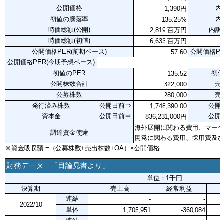
公開価格
内
1,390円
初値の騰落率
内
135.25%
時価総額(公開)
内訳
2,819 百万円
時価総額(初値)
6,633 百万円
公開価格PER(前期ベース)
公開価格P
57.60
公開価格PER(今期予想ベース)
初値のPER
初
135.52
公開株数合計
322,000
公募株数
280,000
発行済み株数
公開日前⇒
公
1,748,390.00
資本金
公開日前⇒
公
836,231,000円
海外展開に関わる費用、マー
調達資金使途
開発に関わる費用、採用費及
※資金吸収額 =（公募株数+売出株数+OA）×公開価格
財務データ 「目論見書より」
単位：1千円
決算期
売上高
経常利益
連結
-
-
2022/10
単体
1,705,951
-360,084