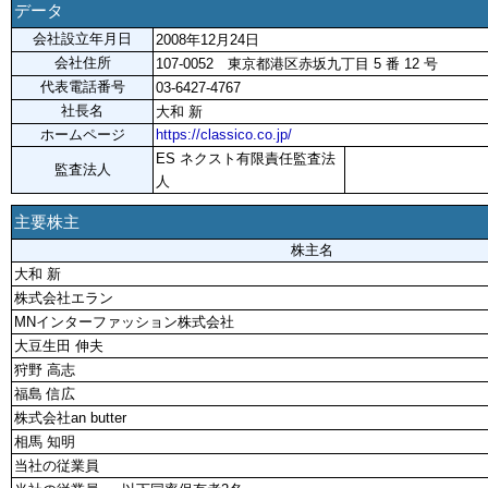
データ
会社設立年月日
2008年12月24日
会社住所
107-0052 東京都港区赤坂九丁目 5 番 12 号
代表電話番号
03-6427-4767
社長名
大和 新
ホームページ
https://classico.co.jp/
ES ネクスト有限責任監査法
監査法人
人
主要株主
株主名
大和 新
株式会社エラン
MNインターファッション株式会社
大豆生田 伸夫
狩野 高志
福島 信広
株式会社an butter
相馬 知明
当社の従業員