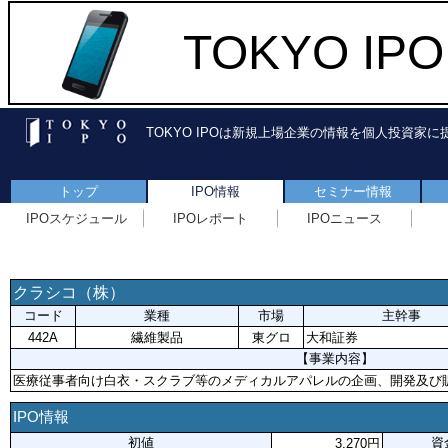
TOKYO I
TOKYO IPOは新規上場企業の情報を個人投資家
トップ
IPO情報
セミナー情報
IPOスケジュール
IPOレポート
IPOニュース
クラシコ（株）
コード
業種
市場
主幹事
442A
繊維製品
東グロ
大和証券
【事業内容】
医療従事者向け白衣・スクラブ等のメディカルアパレルの企画、開発及び
IPO情報
初値
資
3,270円