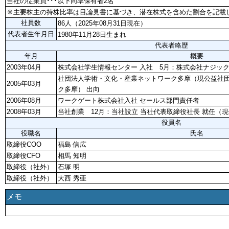
当社の従業員･･･以下同率保有者2名
※主要株主の持株比率は目論見書に基づき、潜在株式を含めた割合を記載
社員数
86人（2025年08月31日現在）
代表者生年月日
1980年11月28日生まれ
代表者略歴
年月
概要
2003年04月
株式会社学生情報センター 入社 5月：株式会社ナジック
社団法人学術・文化・産業ネットワーク多摩（現公益社団
2005年03月
ク多摩） 出向
2006年08月
ワークゲート株式会社入社 セールス部門責任者
2008年03月
当社創業 12月：当社設立 当社代表取締役社長 就任（
役員名
役職名
氏名
取締役COO
福島 信広
取締役CFO
相馬 知明
取締役（社外）
石塚 明
取締役（社外）
大西 秀亜
メモ