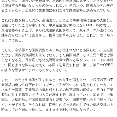
見ていたか、彼らの外交視野が、周辺国と先進国に集中し、さらなる外界
に注目する余裕がなかったのかもしれない。そのため、国際カルテルを作
ることもなく、全般的に先進国に有利な形で国際価格が決められていた。
これに反旗を翻したのが、産油国だ。たまたま中東地域に原油の大部分が
偏在していたことが幸いして、中東産油国が中心となりOPECを結成し、
原油価格を引き上げ、さらに政治的意図を加えて、親イスラエル国には石
油を売らないという宣言をし、世界に衝撃を走らせた。これが、オイルシ
ョックである。
そして、今後様々な国際資源カルテルが生まれないとも限らない。先進国
だけが、国際資金調達方法ではなく、また自国製品にとり主要市場とは限
らなくなる分、否が応でも外交視野が全世界へと広がっていく。その過程
で、同じような悩みを抱えている国々を発見すれば、第二、第三のOPEC
のような動きが生まれてもおかしくはない。
また、これだけ中進国が生まれると、作り手が増える分、中程度以下の工
業製品の希少性は下がる。（ブランド力が強いものは別として）一方、エ
ネルギー資源、工業製品の原材料としての地下資源の価値は、電力や工業
製品に対する購買力を持つ人口が増える分、高まっていく。加えて、中進
国は、大型船舶など国際輸送能力も製造でき、国際市場へ自力で持ってい
くことができる。そうなれば、従来この点を見透かして強い価格交渉力を
誇示していた買い手側には、ますます不利な状況になっていく。