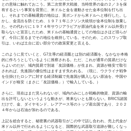
との意味に触れておこう。第二次世界大戦後、当時世界の金の２／３を保
有するという事実を背景に、米ドルと金を連動させた金本位制を打ち出
し、それまでの基軸通貨の地位は、英ポンドから米ドルへと移行した。し
かし、金流出を防ぐため、１９７１年ニクソン大統領が金本位制を放棄し
た。その代わりに１９７４年サウジアラビアが原油代金を米ドル以外受け
取らないと宣言したため、米ドルの基軸通貨としての地位はさほど揺らが
ず、今日に至るまでその地位を維持している。そのため、このスワップ取
引は、いわば土台に近い部分での政策変更と言える。
このように見ていくと、G7主導の経済圏とは別の経済圏を、なかなか本格
的に作ろうとしているように推察される。ただ、これが通常の貿易だけな
らよいのだが、域内貿易で別途「友誼価格」が生まれ、資源が格安で取引
されれば、先進国の優位性はますます失われる。（現に、ウクライナ戦争
を仕掛けたロシアに対する経済制裁で先進国が購入しない原油を、中国や
インドが格安（まさに「友誼価格」）で輸入している。）
さらに、現在はまだ見られないが、域内のみにしか戦略的物資、資源の輸
出を許可しないというような動きが、将来ないとも限らない。BRICS諸国
だけで、金、ダイヤモンド、レアアース等のトップ産出国であり、２０２
４年からは石油が加わるのである。
上記を総合すると、秘密裏の武器取引がこの中で話し合われ、売上代金が
米ドル以外で行われるようになると、国際的な武器取引追跡が難しくなっ