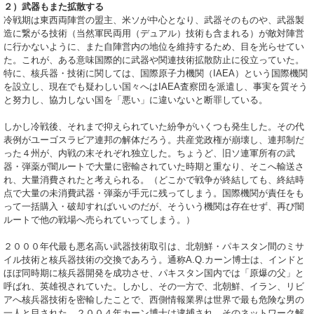
２）武器もまた拡散する
冷戦期は東西両陣営の盟主、米ソが中心となり、武器そのものや、武器製
造に繋がる技術（当然軍民両用（デュアル）技術も含まれる）が敵対陣営
に行かないように、また自陣営内の地位を維持するため、目を光らせてい
た。これが、ある意味国際的に武器や関連技術拡散防止に役立っていた。
特に、核兵器・技術に関しては、国際原子力機関（IAEA）という国際機関
を設立し、現在でも疑わしい国々へはIAEA査察団を派遣し、事実を質そう
と努力し、協力しない国を「悪い」に違いないと断罪している。
しかし冷戦後、それまで抑えられていた紛争がいくつも発生した。その代
表例がユーゴスラビア連邦の解体だろう。共産党政権が崩壊し、連邦制だ
った４州が、内戦の末それぞれ独立した。ちょうど、旧ソ連軍所有の武
器・弾薬が闇ルートで大量に密輸されていた時期と重なり、そこへ輸送さ
れ、大量消費されたと考えられる。（どこかで戦争が終結しても、終結時
点で大量の未消費武器・弾薬が手元に残ってしまう。国際機関が責任をも
って一括購入・破却すればいいのだが、そういう機関は存在せず、再び闇
ルートで他の戦場へ売られていってしまう。）
２０００年代最も悪名高い武器技術取引は、北朝鮮・パキスタン間のミサ
イル技術と核兵器技術の交換であろう。通称A.Q.カーン博士は、インドと
ほぼ同時期に核兵器開発を成功させ、パキスタン国内では「原爆の父」と
呼ばれ、英雄視されていた。しかし、その一方で、北朝鮮、イラン、リビ
アへ核兵器技術を密輸したことで、西側情報業界は世界で最も危険な男の
一人と目された。２００４年カーン博士は逮捕され、そのネットワーク解