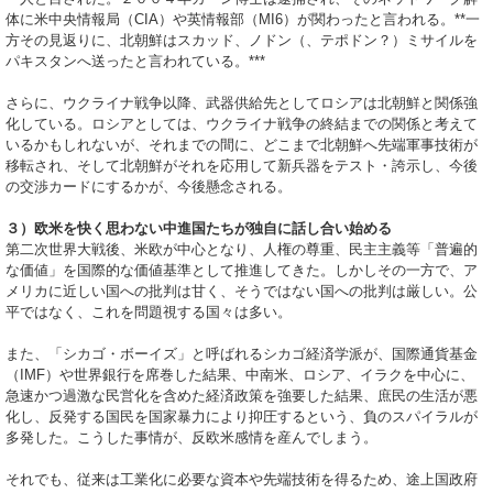
体に米中央情報局（CIA）や英情報部（MI6）が関わったと言われる。**一
方その見返りに、北朝鮮はスカッド、ノドン（、テポドン？）ミサイルを
パキスタンへ送ったと言われている。***
さらに、ウクライナ戦争以降、武器供給先としてロシアは北朝鮮と関係強
化している。ロシアとしては、ウクライナ戦争の終結までの関係と考えて
いるかもしれないが、それまでの間に、どこまで北朝鮮へ先端軍事技術が
移転され、そして北朝鮮がそれを応用して新兵器をテスト・誇示し、今後
の交渉カードにするかが、今後懸念される。
３）欧米を快く思わない中進国たちが独自に話し合い始める
第二次世界大戦後、米欧が中心となり、人権の尊重、民主主義等「普遍的
な価値」を国際的な価値基準として推進してきた。しかしその一方で、ア
メリカに近しい国への批判は甘く、そうではない国への批判は厳しい。公
平ではなく、これを問題視する国々は多い。
また、「シカゴ・ボーイズ」と呼ばれるシカゴ経済学派が、国際通貨基金
（IMF）や世界銀行を席巻した結果、中南米、ロシア、イラクを中心に、
急速かつ過激な民営化を含めた経済政策を強要した結果、庶民の生活が悪
化し、反発する国民を国家暴力により抑圧するという、負のスパイラルが
多発した。こうした事情が、反欧米感情を産んでしまう。
それでも、従来は工業化に必要な資本や先端技術を得るため、途上国政府