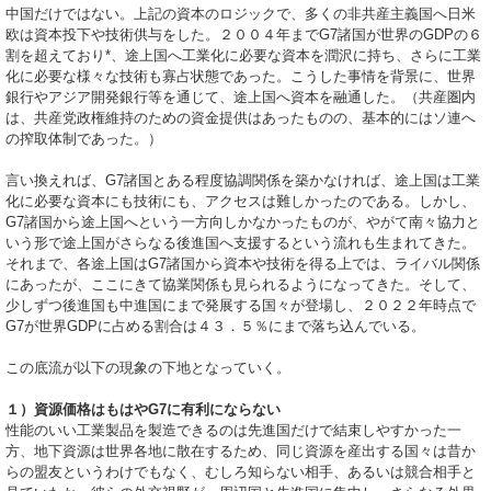
中国だけではない。上記の資本のロジックで、多くの非共産主義国へ日米
欧は資本投下や技術供与をした。２００４年までG7諸国が世界のGDPの６
割を超えており*、途上国へ工業化に必要な資本を潤沢に持ち、さらに工業
化に必要な様々な技術も寡占状態であった。こうした事情を背景に、世界
銀行やアジア開発銀行等を通じて、途上国へ資本を融通した。（共産圏内
は、共産党政権維持のための資金提供はあったものの、基本的にはソ連へ
の搾取体制であった。）
言い換えれば、G7諸国とある程度協調関係を築かなければ、途上国は工業
化に必要な資本にも技術にも、アクセスは難しかったのである。しかし、
G7諸国から途上国へという一方向しかなかったものが、やがて南々協力と
いう形で途上国がさらなる後進国へ支援するという流れも生まれてきた。
それまで、各途上国はG7諸国から資本や技術を得る上では、ライバル関係
にあったが、ここにきて協業関係も見られるようになってきた。そして、
少しずつ後進国も中進国にまで発展する国々が登場し、２０２２年時点で
G7が世界GDPに占める割合は４３．５％にまで落ち込んでいる。
この底流が以下の現象の下地となっていく。
１）資源価格はもはやG7に有利にならない
性能のいい工業製品を製造できるのは先進国だけで結束しやすかった一
方、地下資源は世界各地に散在するため、同じ資源を産出する国々は昔か
らの盟友というわけでもなく、むしろ知らない相手、あるいは競合相手と