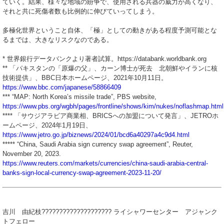
ていく。結果、様々な地域の紛争で、使用される兵器の威力が高くなり、
それと共に死傷者数も比例的に伸びていってしまう。
多極化世界ということ自体、「極」としての動きがある程度予測可能とな
るまでは、大きなリスクなのである。
* 世界銀行データバンクより著者試算。https://databank.worldbank.org
** 「パキスタンの「原爆の父」、カーン博士が死去 北朝鮮やイランに核
技術提供」、BBC日本ホームページ、2021年10月11日。
https://www.bbc.com/japanese/58866409
*** “MAP: North Korea’s missile trade”, PBS website,
https://www.pbs.org/wgbh/pages/frontline/shows/kim/nukes/noflashmap.html
**** 「サウジアラビア商業相、BRICSへの加盟について発言」、JETROホ
ームページ、2024年1月19日、
https://www.jetro.go.jp/biznews/2024/01/bcd6a40297a4c9d4.html
***** “China, Saudi Arabia sign currency swap agreement”, Reuter,
November 20, 2023.
https://www.reuters.com/markets/currencies/china-saudi-arabia-central-
banks-sign-local-currency-swap-agreement-2023-11-20/
吉川 由紀枝???????????????????? ライシャワーセンター アジャンク
トフェロー