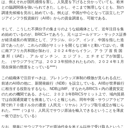
は、例えそれが国民感情を害し、人気度を下げると分かっていても、欧米
との協調関係を強いられてきた。しかし、そこまで無理しなくとも、別の
調達先候補を見出し始めている。例えば、中国が中心となって設立したア
ジアインフラ投資銀行（AIIB）からの資金調達も、可能である。
そして、こうした不満分子の集まりのような組織体として、近年注目を集
め始めているのが、BRICS+であろう。元々はゴールドマン・サックス証券
が経済成長の有望国として、ブラジル、ロシア、インド、中国を指した造
語であったが、これらの国がサミットを開くなど細々と動いてはいた。後
に南アフリカ共和国が加わり、２０２４年からイラン、ア ラ ブ 首 長 国
連 邦（ UAE）、ア ル ゼ ン チ ン、 エ ジ プ ト、 エ チ オ ピ アが加盟し
た。（サウジアラビアは、２０２３年招待されたものの、２０２４年１月
現在保留の態度をとっている****）
この組織体で注目すべきは、ブレトンウッズ体制の模倣が見られる点だ。
前述のAIIBの他に、新開発銀行（NDB）を設立している。AIIBが世界銀行
に相当する役割をするなら、NDBはIMF、すなわちBRICS＋内の通貨安定
のための機関である。さらに、２０２３年BRICSサミット上で、域内貿易
では自国通貨建てを推進していくと報じられ、同年中国・サウジアラビア
間で約７０億ドル分の通貨（人民元・リヤル）スワップ取引成立が報じら
れた。*****（つまり、人民元でサウジ原油を輸入できるということを薄皮
一枚でぼかしている）
なお、簡単にサウジアラビアが原油代金を米ドル以外で受け取るというこ