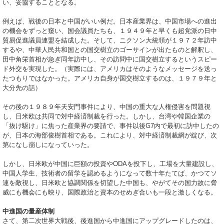
い、妥協することとなる。
例えば、戦後の日本と中国がいい例だ。日本産業界は、中国市場への進出
の機会をずっと窺い、国会議員たちも、１９４９年と早くも超党派の日中
貿易促進議員連盟を結成した。そして、ニクソン大統領が１９７２年訪中
するや、中華人民共和国との国交樹立のゴーサインが出たものと解釈し、
田中角栄首相が急ぎ同年訪中し、その訪問中に国交樹立するというスピー
ド外交を実現した。（実際には、アメリカはそのようなメッセージを送っ
たつもりではなかった。アメリカ自身が国交樹立するのは、１９７９年と
大分先の話）
その後の１９８９年天安門事件により、中国の重大な人権侵害を問題視
し、日米欧は共同で対中経済制裁を行った。しかし、台湾や韓国企業の
「抜け駆け」に焦った産業界の要請で、事件以後G7内で最初に訪中したの
が、日本の海部俊樹首相である。これにより、対中経済制裁網が綻び、次
第になし崩しになっていった。
しかし、日米欧が中国に巨額の投資やODAを投下し、工場を大量建設し、
中国人学生、技術者の留学を認めるようになって数十年たてば、かつてソ
連を敵視し、日米欧と協調関係を切望した中国も、やがてその国力故に脅
威にも機会にも映り、国際政治と資本のせめぎ合いも一段と激しくなる。
中進国の量産体制
さて、第二次世界大戦後、後進国から中進国にアップグレードしたのは、