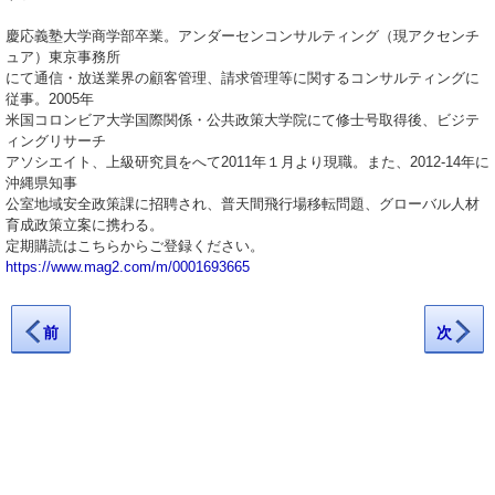
慶応義塾大学商学部卒業。アンダーセンコンサルティング（現アクセンチ
ュア）東京事務所
にて通信・放送業界の顧客管理、請求管理等に関するコンサルティングに
従事。2005年
米国コロンビア大学国際関係・公共政策大学院にて修士号取得後、ビジテ
ィングリサーチ
アソシエイト、上級研究員をへて2011年１月より現職。また、2012-14年に
沖縄県知事
公室地域安全政策課に招聘され、普天間飛行場移転問題、グローバル人材
育成政策立案に携わる。
定期購読はこちらからご登録ください。
https://www.mag2.com/m/0001693665
前
次