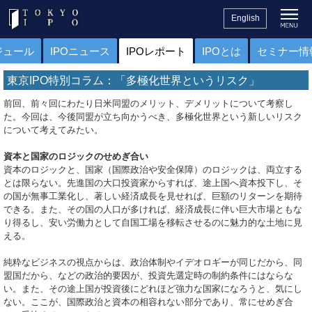
English
ジュール
IPOニュース
IPOレポート
IPOとは
セミナー情
東京IPO特別コラム：「多極化世界というリスク」
前回、前々回にわたり日米同盟のメリット、デメリットについて考察し
た。今回は、今後同盟が立ち向かうべき、多極化世界という新しいリスク
について考えてみたい。
資本と国家のロジックのせめぎ合い
資本のロジックと、国家（国際政治や安全保障）のロジックは、両立する
とは限らない。先進国の大口投資家からすれば、途上国へ資本投下し、そ
の国が無事工業化し、著しい経済成長を見せれば、巨額のリターンを期待
できる。また、その国の人口が多ければ、経済成長に伴い巨大市場ともな
り得るし、安い労働力として自国工場を移転させるのに魅力的な土地に見
える。
純粋なビジネスの視点からは、政治体制やイデオロギーが同じだから、同
盟国だから、などの政治的要因が、投資先選定時の制約条件にはならな
い。また、その途上国が投資後にどれほど強力な国家になろうと、気にし
ない。ここが、国際政治と資本の相容れない部分であり、常にせめぎ合