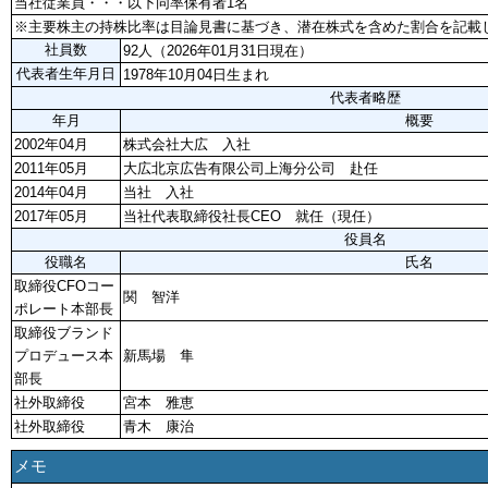
当社従業員・・・以下同率保有者1名
※主要株主の持株比率は目論見書に基づき、潜在株式を含めた割合を記載
社員数
92人（2026年01月31日現在）
代表者生年月日
1978年10月04日生まれ
代表者略歴
年月
概要
2002年04月
株式会社大広 入社
2011年05月
大広北京広告有限公司上海分公司 赴任
2014年04月
当社 入社
2017年05月
当社代表取締役社長CEO 就任（現任）
役員名
役職名
氏名
取締役CFOコー
関 智洋
ポレート本部長
取締役ブランド
プロデュース本
新馬場 隼
部長
社外取締役
宮本 雅恵
社外取締役
青木 康治
メモ