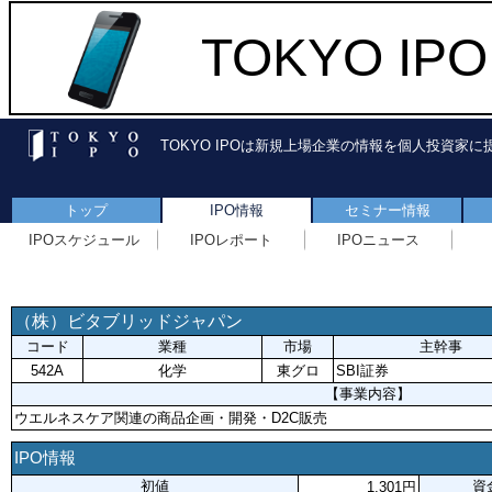
TOKYO I
TOKYO IPOは新規上場企業の情報を個人投資家
トップ
IPO情報
セミナー情報
IPOスケジュール
IPOレポート
IPOニュース
（株）ビタブリッドジャパン
コード
業種
市場
主幹事
542A
化学
東グロ
SBI証券
【事業内容】
ウエルネスケア関連の商品企画・開発・D2C販売
IPO情報
初値
資
1,301円