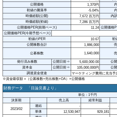
公開価格
内
1,370円
初値の騰落率
内
-5.04%
時価総額(公開)
内訳
7,672 百万円
時価総額(初値)
7,286 百万円
公開価格PER(前期ベース)
公開価格P
11.24
公開価格PER(今期予想ベース)
初値のPER
初
10.67
公開株数合計
1,886,000
公募株数
1,640,000
発行済み株数
公開日前⇒
公
5,600,000.00
資本金
公開日前⇒
公
105,000,000円
調達資金使途
マーケティング費用に充当予
※資金吸収額 =（公募株数+売出株数+OA）×公開価格
財務データ 「目論見書より」
単位：1千円
決算期
売上高
経常利益
連結
-
-
2023/02
単体
12,530,947
929,181