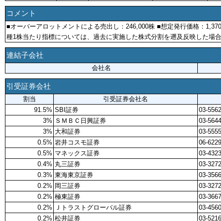
コメント
■オーバーアロットメントによる売出し：246,000株 ■想定発行価格：1,3
種1株当たり指標については、過去に実施した株式分割を遡及反映した場
連結子会社
会社名
引受証券会社
割当
引受証券会社名
91.5%
SBI証券
03-556
3%
ＳＭＢＣ日興証券
03-5644
3%
大和証券
03-5555
0.5%
岩井コスモ証券
06-622
0.5%
マネックス証券
03-432
0.4%
丸三証券
03-3272
0.3%
東海東京証券
03-3566
0.2%
岡三証券
03-3272
0.2%
極東証券
03-366
0.2%
Ｊトラストグローバル証券
03-456
0.2%
松井証券
03-521