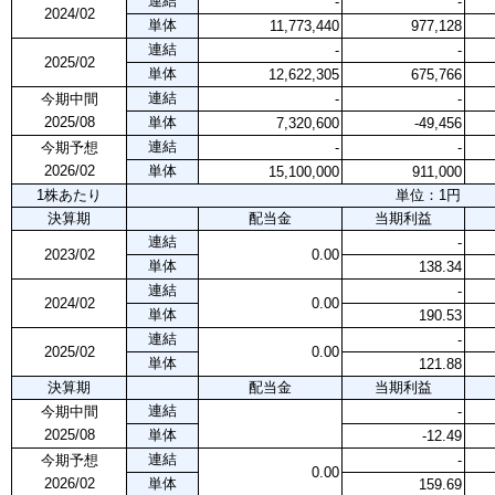
連結
-
-
2024/02
単体
11,773,440
977,128
連結
-
-
2025/02
単体
12,622,305
675,766
連結
今期中間
-
-
2025/08
単体
7,320,600
-49,456
連結
今期予想
-
-
2026/02
単体
15,100,000
911,000
1株あたり
単位：1円
決算期
配当金
当期利益
連結
-
2023/02
0.00
単体
138.34
連結
-
2024/02
0.00
単体
190.53
連結
-
2025/02
0.00
単体
121.88
決算期
配当金
当期利益
連結
今期中間
-
2025/08
単体
-12.49
連結
今期予想
-
0.00
2026/02
単体
159.69