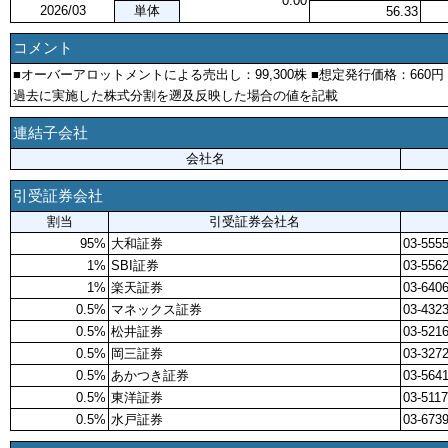
0.00
2026/03
単体
56.33
コメント
■オーバーアロットメントによる売出し：99,300株 ■想定発行価格：660
過去に実施した株式分割を遡及反映した場合の値を記載
連結子会社
会社名
引受証券会社
割当
引受証券会社名
95%
大和証券
03-5555
1%
SBI証券
03-556
1%
楽天証券
03-640
0.5%
マネックス証券
03-432
0.5%
松井証券
03-521
0.5%
岡三証券
03-3272
0.5%
あかつき証券
03-564
0.5%
東洋証券
03-5117
0.5%
水戸証券
03-673