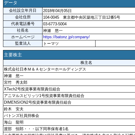
データ
会社設立年月日
2018年04月05日
会社住所
104-0045 東京都中央区築地三丁目12番5号
代表電話番号
03-6773-5004
社長名
神瀬 悠一
ホームページ
https://batonz.jp/company/
監査法人
トーマツ
主要株主
株主名
株式会社日本Ｍ＆Ａセンターホールディングス
神瀬 悠一
宮竹 秀太郎
XTech2号投資事業有限責任組合
アニマルスピリッツ1号投資事業有限責任組合
DIMENSION2号投資事業有限責任組合
鈴木 安夫
バトンズ社員持株会
海山 龍明
渡部 恒郎・・・以下同率保有者1名