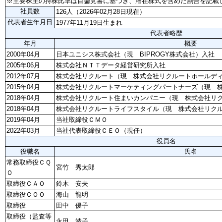
※主要株主の持株比率は目論見書に基づき、潜在株式を含めた割合を記載
社員数
126人（2026年02月28日現在）
代表者生年月日
1977年11月19日生まれ
代表者略歴
年月
概要
2000年04月
日本ユニシス株式会社（現 BIPROGY株式会社）入社
2005年06月
株式会社ＮＴＴデータ経営研究所入社
2012年07月
株式会社リクルート（現 株式会社リクルートホールデ
2015年04月
株式会社リクルートマーケティングパートナーズ（現 
2018年04月
株式会社リクルート住まいカンパニー（現 株式会社リ
2018年04月
株式会社リクルートライフスタイル（現 株式会社リク
2019年04月
当社取締役ＣＭＯ
2022年03月
当社代表取締役ＣＥＯ（現任）
役員名
役職名
氏名
常務取締役ＣＱ
宮竹 秀太郎
Ｏ
取締役ＣＡＯ
鈴木 安夫
取締役ＣＯＯ
海山 龍明
取締役
田中 優子
取締役（監査等
永田 靖子