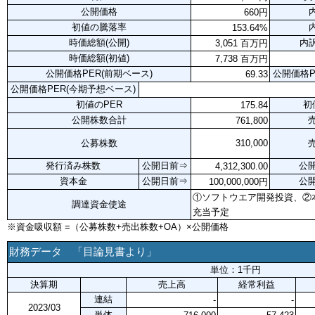
公開価格
内
660円
初値の騰落率
内
153.64%
時価総額(公開)
内訳
3,051 百万円
時価総額(初値)
7,738 百万円
公開価格PER(前期ベース)
公開価格P
69.33
公開価格PER(今期予想ベース)
初値のPER
初
175.84
公開株数合計
761,800
公募株数
310,000
発行済み株数
公開日前⇒
公
4,312,300.00
資本金
公開日前⇒
公
100,000,000円
①ソフトウエア開発投資、②
調達資金使途
充当予定
※資金吸収額 =（公募株数+売出株数+OA）×公開価格
財務データ 「目論見書より」
単位：1千円
決算期
売上高
経常利益
連結
-
-
2023/03
単体