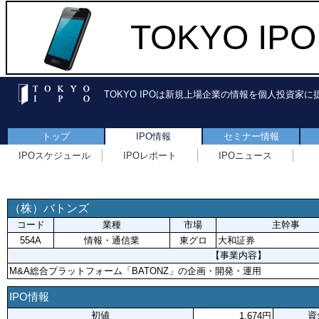
TOKYO I
TOKYO IPOは新規上場企業の情報を個人投資家
トップ
IPO情報
セミナー情報
IPOスケジュール
IPOレポート
IPOニュース
（株）バトンズ
コード
業種
市場
主幹事
554A
情報・通信業
東グロ
大和証券
【事業内容】
M&A総合プラットフォーム「BATONZ」の企画・開発・運用
IPO情報
初値
資
1,674円