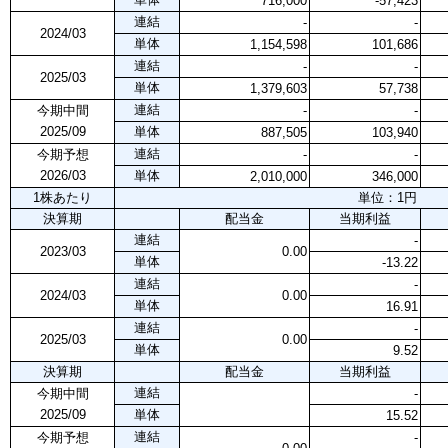
716,000
-57,423
連結
-
-
2024/03
単体
1,154,598
101,686
連結
-
-
2025/03
単体
1,379,603
57,738
連結
今期中間
-
-
2025/09
単体
887,505
103,940
連結
今期予想
-
-
2026/03
単体
2,010,000
346,000
1株あたり
単位：1円
決算期
配当金
当期利益
連結
-
2023/03
0.00
単体
-13.22
連結
-
2024/03
0.00
単体
16.91
連結
-
2025/03
0.00
単体
9.52
決算期
配当金
当期利益
連結
今期中間
-
2025/09
単体
15.52
連結
今期予想
-